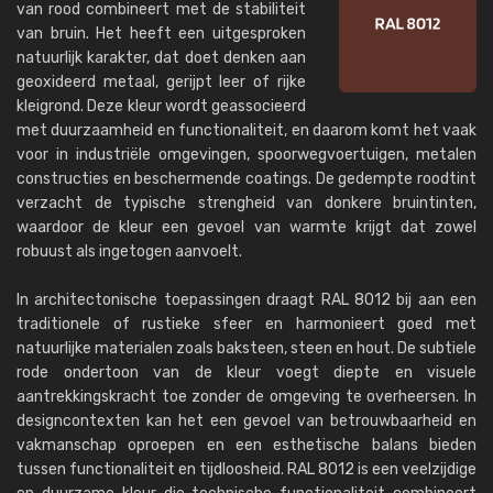
van rood combineert met de stabiliteit
van bruin. Het heeft een uitgesproken
natuurlijk karakter, dat doet denken aan
geoxideerd metaal, gerijpt leer of rijke
kleigrond. Deze kleur wordt geassocieerd
met duurzaamheid en functionaliteit, en daarom komt het vaak
voor in industriële omgevingen, spoorwegvoertuigen, metalen
constructies en beschermende coatings. De gedempte roodtint
verzacht de typische strengheid van donkere bruintinten,
waardoor de kleur een gevoel van warmte krijgt dat zowel
robuust als ingetogen aanvoelt.
In architectonische toepassingen draagt ​​RAL 8012 bij aan een
traditionele of rustieke sfeer en harmonieert goed met
natuurlijke materialen zoals baksteen, steen en hout. De subtiele
rode ondertoon van de kleur voegt diepte en visuele
aantrekkingskracht toe zonder de omgeving te overheersen. In
designcontexten kan het een gevoel van betrouwbaarheid en
vakmanschap oproepen en een esthetische balans bieden
tussen functionaliteit en tijdloosheid. RAL 8012 is een veelzijdige