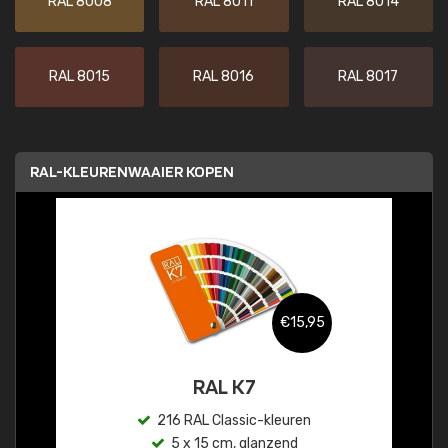
RAL 8008
RAL 8011
RAL 8014
RAL 8015
RAL 8016
RAL 8017
RAL-KLEURENWAAIER KOPEN
€15,95
RAL K7
216 RAL Classic-kleuren
5 x 15 cm, glanzend