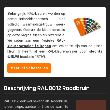
Belangrijk:
RAL-kleuren worden op
computer­beeld­schermen niet
volledig waarheids­­getrouw weer­
gegeven. Gebruik de kleur­impressie
op deze pagina alleen als referentie.
We raden aan een
fysieke RAL-
kleuren­waaier te kopen
om zeker te zijn van de juiste
kleur. U heeft al een RAL-kleuren­waaier voor
slechts
€15,95
(exclusief BTW).
Meer info / bestellen
Beschrijving RAL 8012 Roodbruin
RAL 8012, ook wel bekend als 'Roodbruin',
is een diepe, aardse tint die de warmte