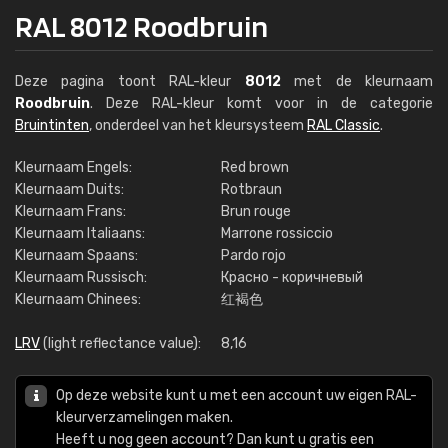
RAL 8012 Roodbruin
Deze pagina toont RAL-kleur
8012
met de kleurnaam
Roodbruin
. Deze RAL-kleur komt voor in de categorie
Bruintinten
, onderdeel van het kleursysteem
RAL Classic
.
Kleurnaam Engels:
Red brown
Kleurnaam Duits:
Rotbraun
Kleurnaam Frans:
Brun rouge
Kleurnaam Italiaans:
Marrone rossiccio
Kleurnaam Spaans:
Pardo rojo
Kleurnaam Russisch:
Красно - коричневый
Kleurnaam Chinees:
红褐色
LRV
(light reflectance value):
8,16
Op deze website kunt u met een account uw eigen RAL-
kleurverzamelingen maken.
Heeft u nog geen account? Dan kunt u gratis een