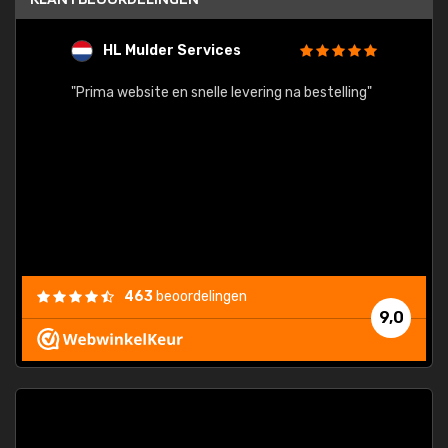
HL Mulder Services
T
"
"Prima website en snelle levering na bestelling"
"Alles
463
beoordelingen
9,0