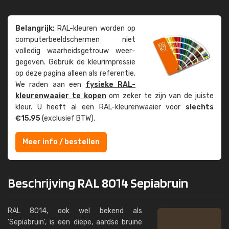
Belangrijk:
RAL-kleuren worden op
computer­beeld­schermen niet
volledig waarheids­­getrouw weer­
gegeven. Gebruik de kleur­impressie
op deze pagina alleen als referentie.
We raden aan een
fysieke RAL-
kleuren­waaier te kopen
om zeker te zijn van de juiste
kleur. U heeft al een RAL-kleuren­waaier voor
slechts
€15,95
(exclusief BTW).
Meer info / bestellen
Beschrijving RAL 8014 Sepiabruin
RAL 8014, ook wel bekend als
'Sepiabruin', is een diepe, aardse bruine