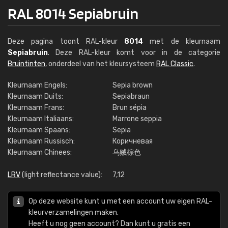
RAL 8014 Sepiabruin
Deze pagina toont RAL-kleur
8014
met de kleurnaam
Sepiabruin
. Deze RAL-kleur komt voor in de categorie
Bruintinten
, onderdeel van het kleursysteem
RAL Classic
.
Kleurnaam Engels:
Sepia brown
Kleurnaam Duits:
Sepiabraun
Kleurnaam Frans:
Brun sépia
Kleurnaam Italiaans:
Marrone seppia
Kleurnaam Spaans:
Sepia
Kleurnaam Russisch:
Коричневая
Kleurnaam Chinees:
乌贼棕色
LRV
(light reflectance value):
7,12
Op deze website kunt u met een account uw eigen RAL-
kleurverzamelingen maken.
Heeft u nog geen account? Dan kunt u gratis een