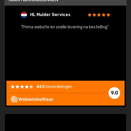
HL Mulder Services
T
"
"Prima website en snelle levering na bestelling"
"Alles
463
beoordelingen
9,0