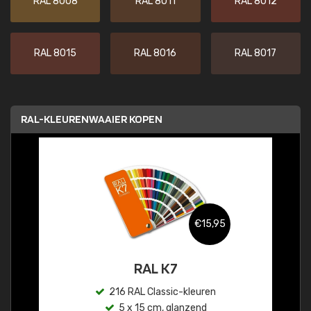
RAL 8008
RAL 8011
RAL 8012
RAL 8015
RAL 8016
RAL 8017
RAL-KLEURENWAAIER KOPEN
€15,95
RAL K7
216 RAL Classic-kleuren
5 x 15 cm, glanzend