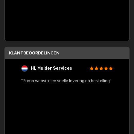
KLANTBEOORDELINGEN
HL Mulder Services
T
"
"Prima website en snelle levering na bestelling"
"Alles