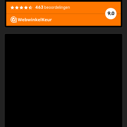
463
beoordelingen
9,0