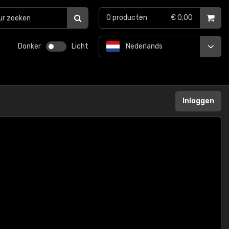
0
producten
€ 0,00
Donker
Licht
Nederlands
Inloggen