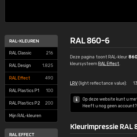
RAL 860-6
RAL-KLEUREN
RAL Classic
216
Deze pagina toont RAL-kleur
86
kleursysteem
RAL Effect
.
RAL Design
1.825
RAL Effect
490
LRV
(light reflectance value):
1
RAL Plastics P1
100
Op deze website kunt u me
RAL Plastics P2
200
Heeft u nog geen account? 
Mijn RAL-kleuren
Kleurimpressie RAL 
RAL EFFECT