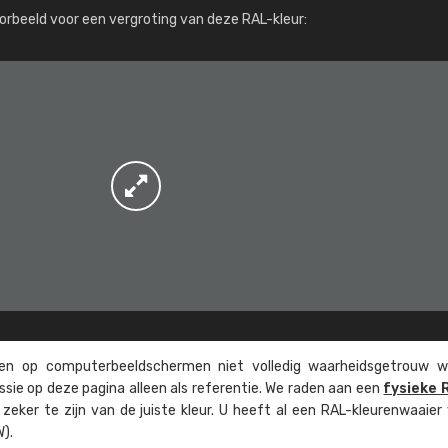
Meer info / bestellen
orbeeld voor een vergroting van deze RAL-kleur:
n op computer­beeld­schermen niet volledig waarheids­­getrouw w
ssie op deze pagina alleen als referentie. We raden aan een
fysieke 
eker te zijn van de juiste kleur. U heeft al een RAL-kleuren­waaier
).