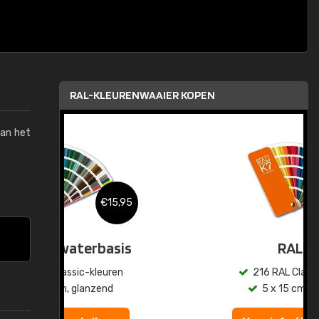
RAL-KLEURENWAAIER KOPEN
van het
,95
€15,95
sis
RAL K7
en
216 RAL Classic-kleuren
5 x 15 cm, glanzend