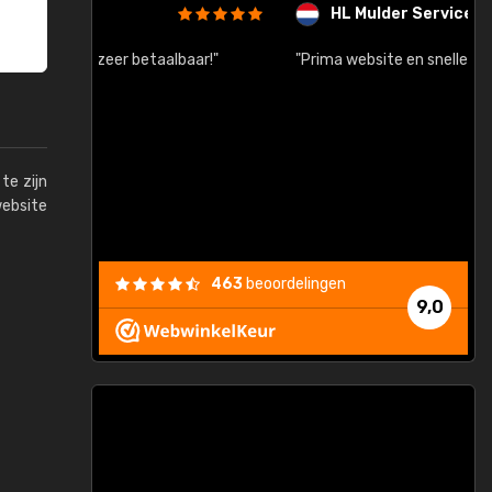
HL Mulder Services
baar!"
"Prima website en snelle levering na bestelling"
"
te zijn
website
463
beoordelingen
9,0