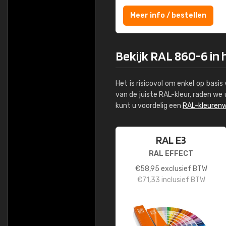
Meer info / bestellen
Bekijk RAL 860-6 in 
Het is risicovol om enkel op basi
van de juiste RAL-kleur, raden w
kunt u voordelig een
RAL-kleurenw
RAL E3
RAL EFFECT
€
58,95
exclusief BTW
€
71,33
inclusief BTW