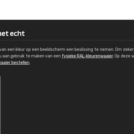
Kambier BV
"Super snelle service en zeer betaal
het echt
s van een kleur op een beeldscherm een beslissing te nemen. Om zeker 
e u aan gebruik te maken van een
fysieke RAL-kleurenwaaier
. Op deze 
aaier bestellen
.