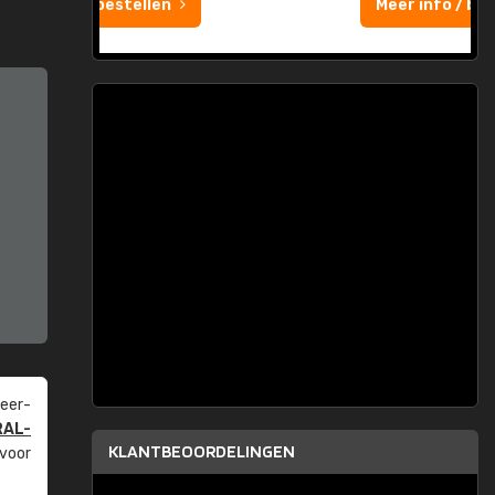
Meer info / bestellen
eer­
RAL-
KLANTBEOORDELINGEN
 voor