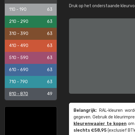
Druk op het onderstaande kleurvo
110 - 190
63
210 - 290
63
310 - 390
63
410 - 490
63
510 - 590
63
610 - 690
63
710 - 790
63
810 - 870
49
Belangrijk:
RAL-kleuren worde
gegeven. Gebruik de kleur­impre
kleuren­waaier te kopen
om z
slechts €58,95
(exclusief BTW