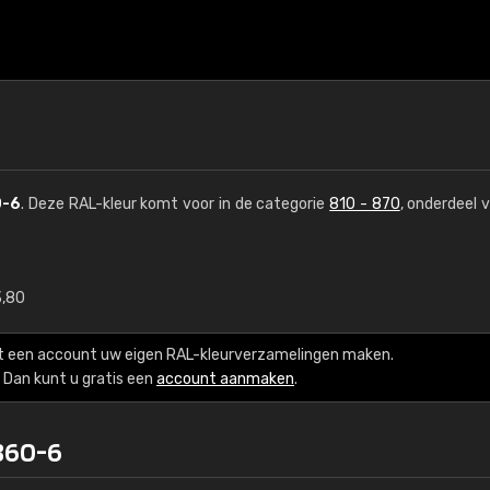
0-6
. Deze RAL-kleur komt voor in de categorie
810 - 870
, onderdeel 
3,80
€15
t een account uw eigen RAL-kleurverzamelingen maken.
RAL K7 op waterba
Dan kunt u gratis een
account aanmaken
.
216 RAL Classic-kleur
860-6
5 x 15 cm, glanzend