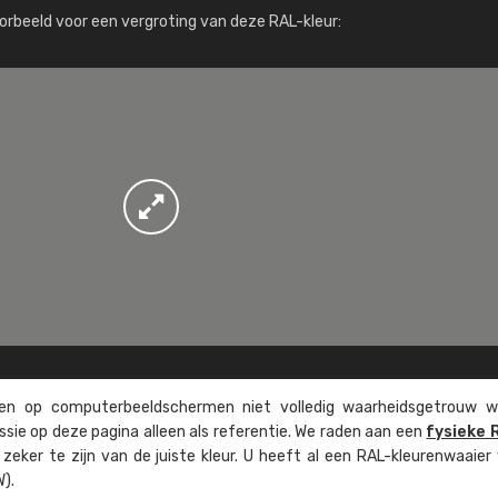
Meer info / bestellen
orbeeld voor een vergroting van deze RAL-kleur:
n op computer­beeld­schermen niet volledig waarheids­­getrouw w
ssie op deze pagina alleen als referentie. We raden aan een
fysieke 
eker te zijn van de juiste kleur. U heeft al een RAL-kleuren­waaier
).