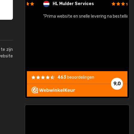
HL Mulder Services
baar!"
"Prima website en snelle levering na bestelling"
"
te zijn
website
463
beoordelingen
9,0