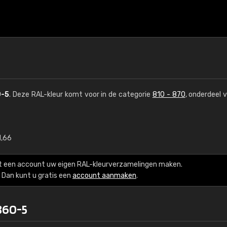
-5
. Deze RAL-kleur komt voor in de categorie
810 - 870
, onderdeel 
1,66
€15
t een account uw eigen RAL-kleurverzamelingen maken.
RAL K7 op waterba
Dan kunt u gratis een
account aanmaken
.
216 RAL Classic-kleur
860-5
5 x 15 cm, glanzend