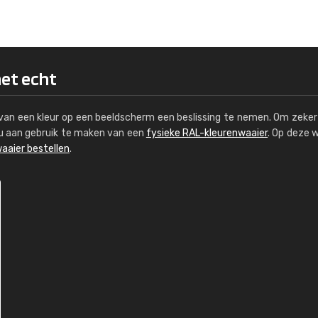
Kambier BV
"Super snelle service en zeer betaal
het echt
s van een kleur op een beeldscherm een beslissing te nemen. Om zeker 
e u aan gebruik te maken van een
fysieke RAL-kleurenwaaier
. Op deze 
aaier bestellen
.