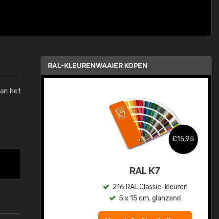
RAL-KLEURENWAAIER KOPEN
van het
,95
€15,95
sis
RAL K7
en
216 RAL Classic-kleuren
5 x 15 cm, glanzend