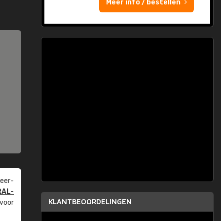
Meer info / bestellen
eer­
RAL-
KLANTBEOORDELINGEN
 voor