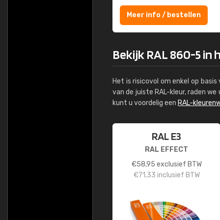
Meer info / bestellen
Bekijk RAL 860-5 in 
Het is risicovol om enkel op basi
van de juiste RAL-kleur, raden w
kunt u voordelig een
RAL-kleurenw
RAL E3
RAL EFFECT
€
58,95
exclusief BTW
€
71,33
inclusief BTW