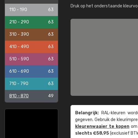
Druk op het onderstaande kleurvo
110 - 190
63
210 - 290
63
310 - 390
63
410 - 490
63
510 - 590
63
610 - 690
63
710 - 790
63
810 - 870
49
Belangrijk:
RAL-kleuren worde
gegeven. Gebruik de kleur­impre
kleuren­waaier te kopen
om z
slechts €58,95
(exclusief BTW