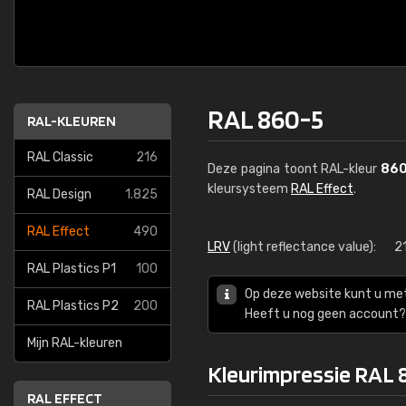
RAL 860-5
RAL-KLEUREN
RAL Classic
216
Deze pagina toont RAL-kleur
860
kleursysteem
RAL Effect
.
RAL Design
1.825
RAL Effect
490
LRV
(light reflectance value):
2
RAL Plastics P1
100
Op deze website kunt u me
RAL Plastics P2
200
Heeft u nog geen account? 
Mijn RAL-kleuren
Kleurimpressie RAL 
RAL EFFECT