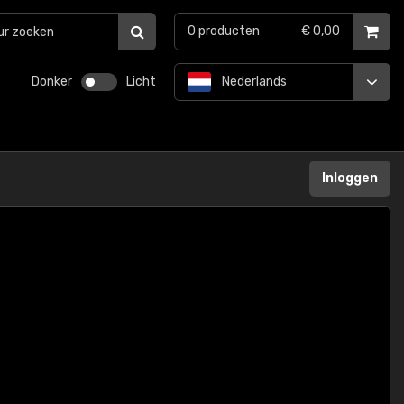
0
producten
€ 0,00
Donker
Licht
Nederlands
Inloggen