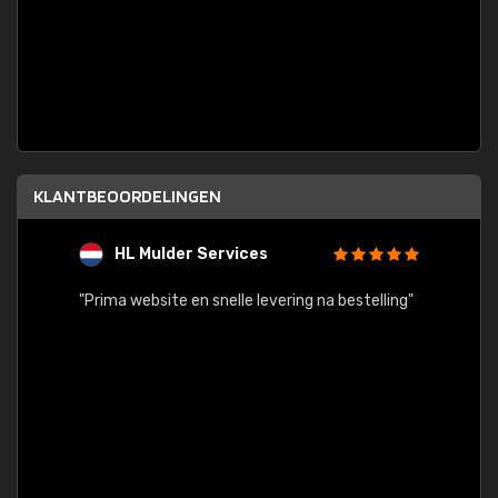
KLANTBEOORDELINGEN
HL Mulder Services
T
"
"Prima website en snelle levering na bestelling"
"Alles