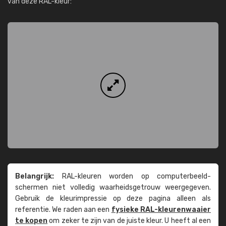
van deze RAL-kleur:
Belangrijk:
RAL-kleuren worden op computer­beeld­
schermen niet volledig waarheids­­getrouw weer­gegeven.
Gebruik de kleur­impressie op deze pagina alleen als
referentie. We raden aan een
fysieke RAL-kleuren­waaier
te kopen
om zeker te zijn van de juiste kleur. U heeft al een