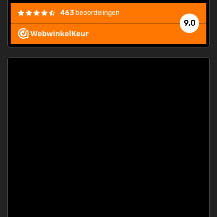
463
beoordelingen
9,0