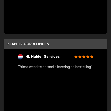
KLANTBEOORDELINGEN
HL Mulder Services
T
"
"Prima website en snelle levering na bestelling"
"Alles