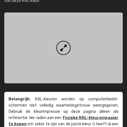
van deze RAL-kleur:
Belangrijk:
RAL-kleuren worden op computer­beeld­
schermen niet volledig waarheids­­getrouw weer­gegeven.
Gebruik de kleur­impressie op deze pagina alleen als
referentie. We raden aan een
fysieke RAL-kleuren­waaier
te kopen
om zeker te zijn van de juiste kleur. U heeft al een