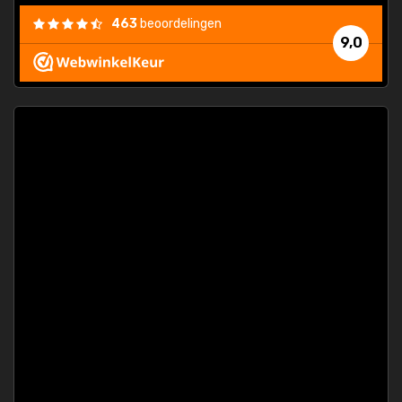
463
beoordelingen
9,0