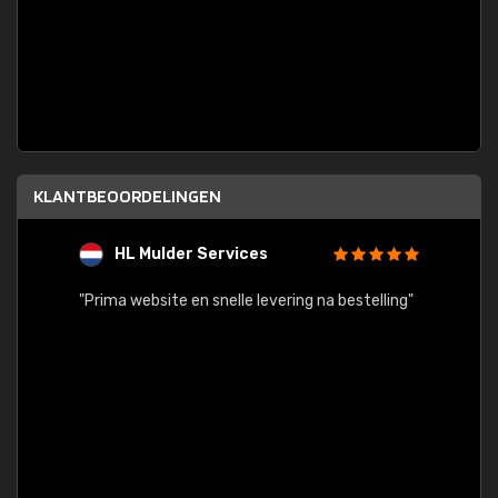
KLANTBEOORDELINGEN
HL Mulder Services
T
"
"Prima website en snelle levering na bestelling"
"Alles