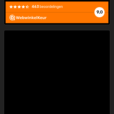
463
beoordelingen
9,0