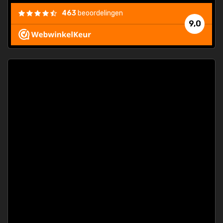
463
beoordelingen
9,0