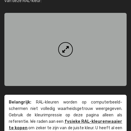
van deze RAL-kleur:
Belangrijk:
RAL-kleuren worden op computer­beeld­
schermen niet volledig waarheids­­getrouw weer­gegeven.
Gebruik de kleur­impressie op deze pagina alleen als
referentie. We raden aan een
fysieke RAL-kleuren­waaier
te kopen
om zeker te zijn van de juiste kleur. U heeft al een