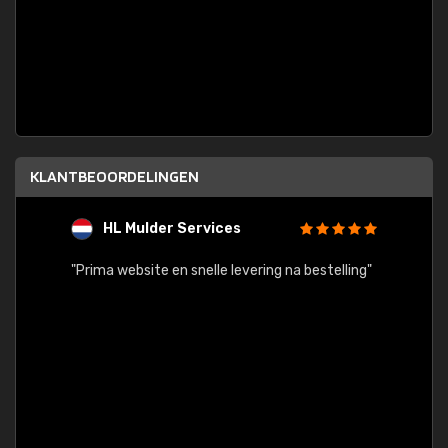
KLANTBEOORDELINGEN
HL Mulder Services
T
"
"Prima website en snelle levering na bestelling"
"Alles