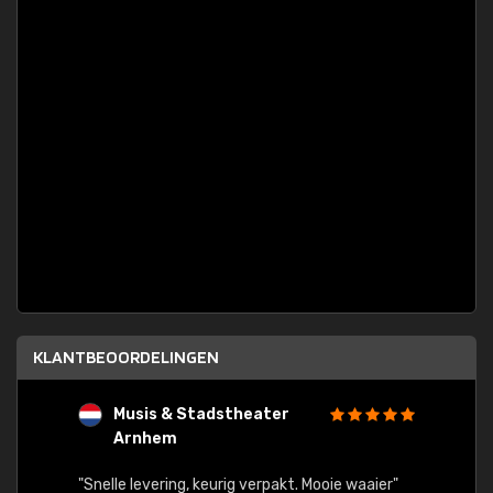
KLANTBEOORDELINGEN
Musis & Stadstheater
L
Arnhem
rt.
"Rapid
egards
"Snelle levering, keurig verpakt. Mooie waaier"