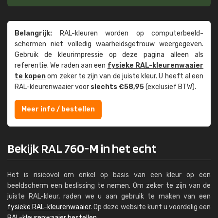
Belangrijk:
RAL-kleuren worden op computer­beeld­
schermen niet volledig waarheids­­getrouw weer­gegeven.
Gebruik de kleur­impressie op deze pagina alleen als
referentie. We raden aan een
fysieke RAL-kleuren­waaier
te kopen
om zeker te zijn van de juiste kleur. U heeft al een
RAL-kleuren­waaier voor
slechts €58,95
(exclusief BTW).
Meer info / bestellen
Bekijk RAL 760-M in het echt
Het is risicovol om enkel op basis van een kleur op een
beeldscherm een beslissing te nemen. Om zeker te zijn van de
juiste RAL-kleur, raden we u aan gebruik te maken van een
fysieke RAL-kleurenwaaier
. Op deze website kunt u voordelig een
RAL-kleurenwaaier bestellen
.