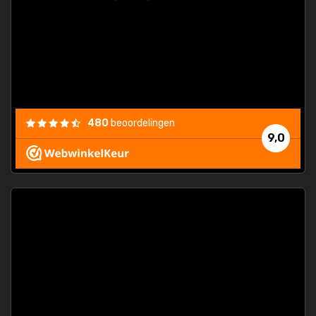
els.
econd
/my-
ding
480
beoordelingen
e
9,0
 and