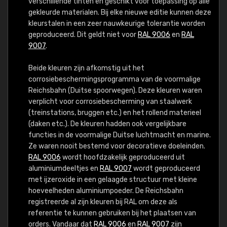
verschillende tinten en geschikt voor toepassing op alle
gekleurde materialen. Bij elke nieuwe editie kunnen deze
kleurstalen in een zeer nauwkeurige tolerantie worden
geproduceerd. Dit geldt niet voor
RAL 9006
en
RAL
9007
.
Beide kleuren zijn afkomstig uit het
corrosiebeschermingsprogramma van de voormalige
Reichsbahn (Duitse spoorwegen). Deze kleuren waren
verplicht voor corrosiebescherming van staalwerk
(treinstations, bruggen etc.) en het rollend materieel
(daken etc.). De kleuren hadden ook vergelijkbare
functies in de voormalige Duitse luchtmacht en marine.
Ze waren nooit bestemd voor decoratieve doeleinden.
RAL 9006
wordt hoofdzakelijk geproduceerd uit
aluminiumdeeltjes en
RAL 9007
wordt geproduceerd
met ijzeroxide in een gelaagde structuur met kleine
hoeveelheden aluminiumpoeder. De Reichsbahn
registreerde al zijn kleuren bij RAL om deze als
referentie te kunnen gebruiken bij het plaatsen van
orders. Vandaar dat
RAL 9006
en
RAL 9007
zijn