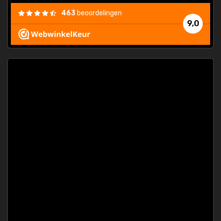
463
beoordelingen
9,0