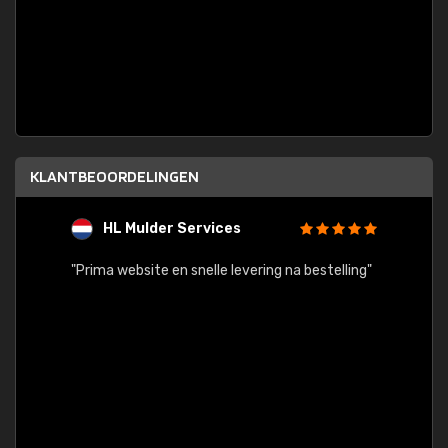
KLANTBEOORDELINGEN
HL Mulder Services
T
"
"Prima website en snelle levering na bestelling"
"Alles