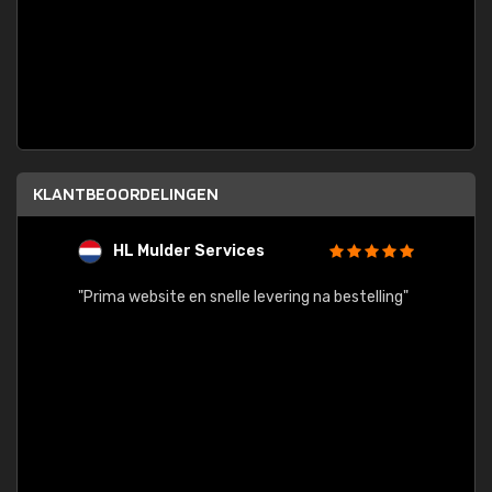
KLANTBEOORDELINGEN
HL Mulder Services
T
"
"Prima website en snelle levering na bestelling"
"Alles