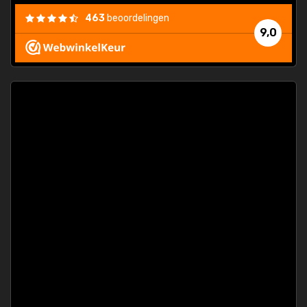
463
beoordelingen
9,0