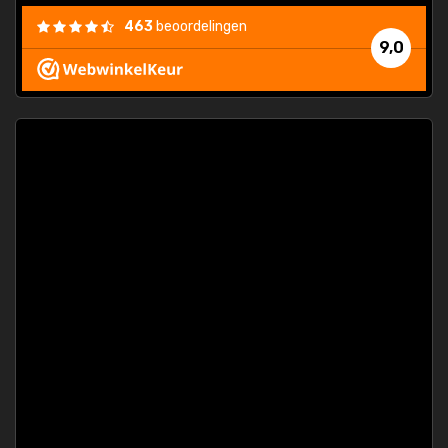
463
beoordelingen
9,0