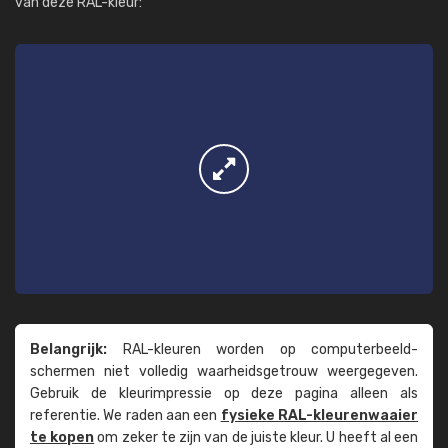
van deze RAL-kleur:
Belangrijk:
RAL-kleuren worden op computer­beeld­
schermen niet volledig waarheids­­getrouw weer­gegeven.
Gebruik de kleur­impressie op deze pagina alleen als
referentie. We raden aan een
fysieke RAL-kleuren­waaier
te kopen
om zeker te zijn van de juiste kleur. U heeft al een