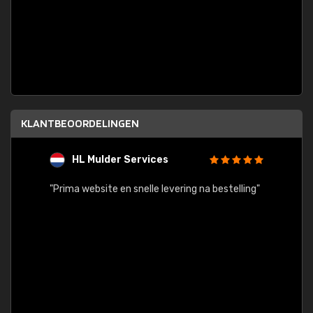
KLANTBEOORDELINGEN
HL Mulder Services
T
"
"Prima website en snelle levering na bestelling"
"Alles