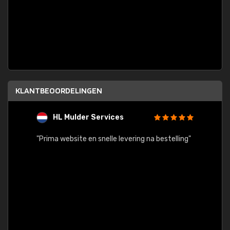
KLANTBEOORDELINGEN
HL Mulder Services
T
"
"Prima website en snelle levering na bestelling"
"Alles