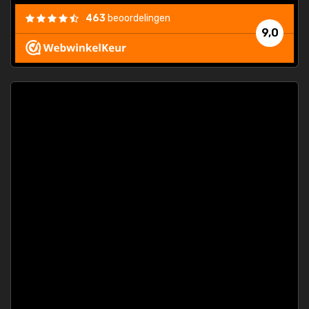
463
beoordelingen
9,0