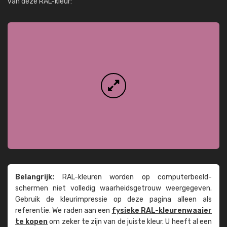
van deze RAL-kleur:
Belangrijk:
RAL-kleuren worden op computer­beeld­
schermen niet volledig waarheids­­getrouw weer­gegeven.
Gebruik de kleur­impressie op deze pagina alleen als
referentie. We raden aan een
fysieke RAL-kleuren­waaier
te kopen
om zeker te zijn van de juiste kleur. U heeft al een