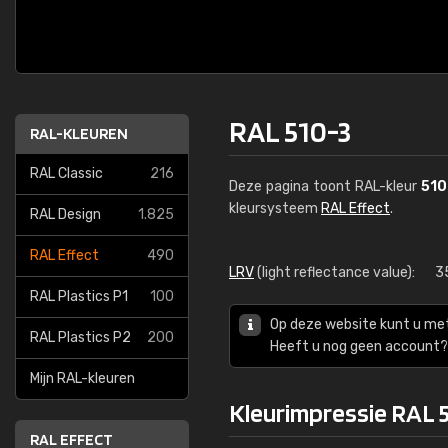
RAL 510-3
RAL-KLEUREN
RAL Classic
216
Deze pagina toont RAL-kleur
510
kleursysteem
RAL Effect
.
RAL Design
1.825
RAL Effect
490
LRV
(light reflectance value):
3
RAL Plastics P1
100
Op deze website kunt u me
RAL Plastics P2
200
Heeft u nog geen account? 
Mijn RAL-kleuren
Kleurimpressie RAL 
RAL EFFECT