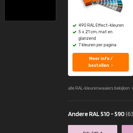
490 RAL Effect-kleuren
5 x 21 cm, mat en
glanzend
7 kleuren per pagina
Meer info /
bestellen
alle RAL-kleurenwaaiers bekijken
Andere RAL 510 - 590
(63