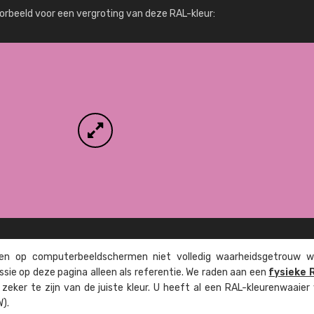
Meer info / bestellen
orbeeld voor een vergroting van deze RAL-kleur:
n op computer­beeld­schermen niet volledig waarheids­­getrouw w
ssie op deze pagina alleen als referentie. We raden aan een
fysieke 
eker te zijn van de juiste kleur. U heeft al een RAL-kleuren­waaier
).