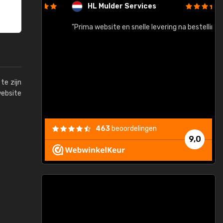
HL Mulder Services
baar!"
"Prima website en snelle levering na bestelling"
"
te zijn
website
463
beoordelingen
9,0