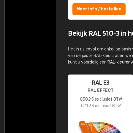
Meer info / bestellen
Bekijk RAL 510-3 in 
Het is risicovol om enkel op basi
van de juiste RAL-kleur, raden w
kunt u voordelig een
RAL-kleurenw
RAL E3
RAL EFFECT
€
58,95
exclusief BTW
€
71,33
inclusief BTW