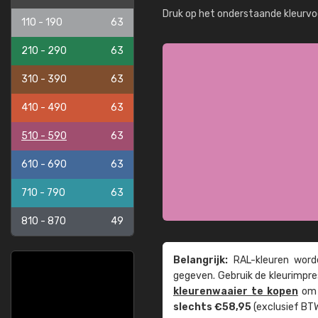
Druk op het onderstaande kleurvo
110 - 190
63
210 - 290
63
310 - 390
63
410 - 490
63
510 - 590
63
610 - 690
63
710 - 790
63
810 - 870
49
Belangrijk:
RAL-kleuren worde
gegeven. Gebruik de kleur­impre
kleuren­waaier te kopen
om z
slechts €58,95
(exclusief BTW