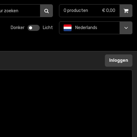
0
producten
€ 0,00
Donker
Licht
Nederlands
Inloggen