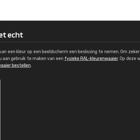
Kambier BV
"Super snelle service en zeer betaal
het echt
s van een kleur op een beeldscherm een beslissing te nemen. Om zeker 
e u aan gebruik te maken van een
fysieke RAL-kleurenwaaier
. Op deze 
aaier bestellen
.