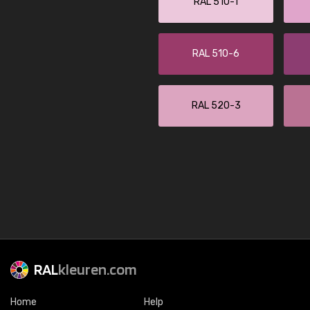
RAL 510-1
RAL 510-6
RAL 520-3
RAL
kleuren.com
Home
Help