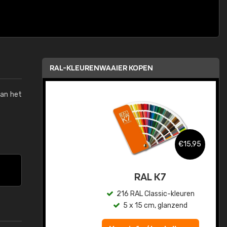
RAL-KLEURENWAAIER KOPEN
van het
,95
€15,95
sis
RAL K7
en
216 RAL Classic-kleuren
5 x 15 cm, glanzend