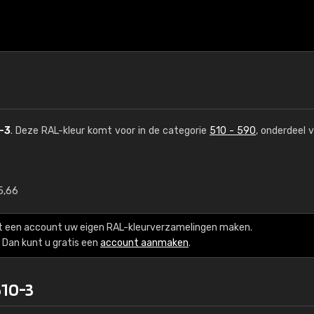
-3
. Deze RAL-kleur komt voor in de categorie
510 - 590
, onderdeel 
5,66
€15
t een account uw eigen RAL-kleurverzamelingen maken.
RAL K7 op waterba
Dan kunt u gratis een
account aanmaken
.
216 RAL Classic-kleur
510-3
5 x 15 cm, glanzend