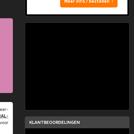
Meer info / bestellen
eer­
RAL-
KLANTBEOORDELINGEN
 voor