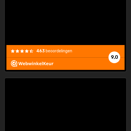
463
beoordelingen
9,0