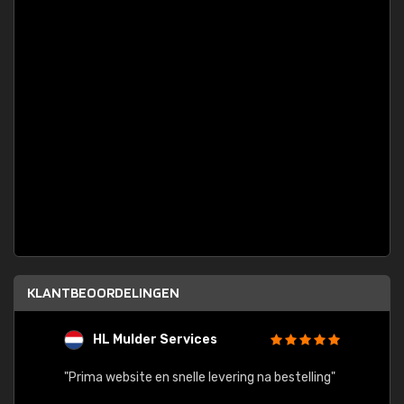
KLANTBEOORDELINGEN
HL Mulder Services
T
"
"Prima website en snelle levering na bestelling"
"Alles