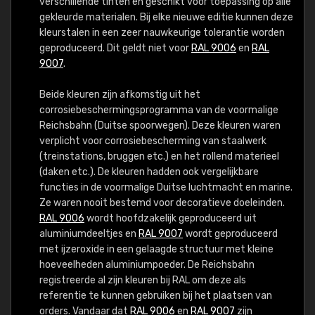
verschillende tinten en geschikt voor toepassing op alle
gekleurde materialen. Bij elke nieuwe editie kunnen deze
kleurstalen in een zeer nauwkeurige tolerantie worden
geproduceerd. Dit geldt niet voor
RAL 9006
en
RAL
9007
.
Beide kleuren zijn afkomstig uit het
corrosiebeschermingsprogramma van de voormalige
Reichsbahn (Duitse spoorwegen). Deze kleuren waren
verplicht voor corrosiebescherming van staalwerk
(treinstations, bruggen etc.) en het rollend materieel
(daken etc.). De kleuren hadden ook vergelijkbare
functies in de voormalige Duitse luchtmacht en marine.
Ze waren nooit bestemd voor decoratieve doeleinden.
RAL 9006
wordt hoofdzakelijk geproduceerd uit
aluminiumdeeltjes en
RAL 9007
wordt geproduceerd
met ijzeroxide in een gelaagde structuur met kleine
hoeveelheden aluminiumpoeder. De Reichsbahn
registreerde al zijn kleuren bij RAL om deze als
referentie te kunnen gebruiken bij het plaatsen van
orders. Vandaar dat
RAL 9006
en
RAL 9007
zijn