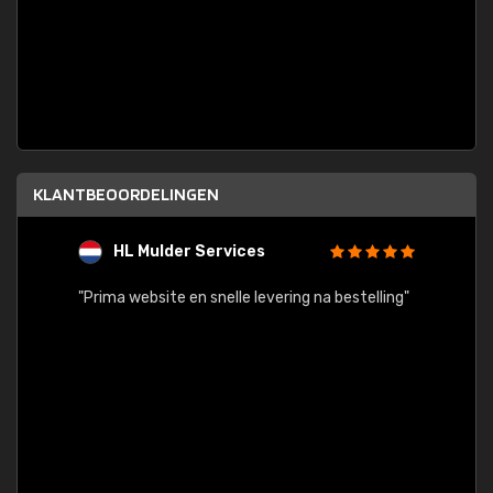
KLANTBEOORDELINGEN
HL Mulder Services
T
"
"Prima website en snelle levering na bestelling"
"Alles