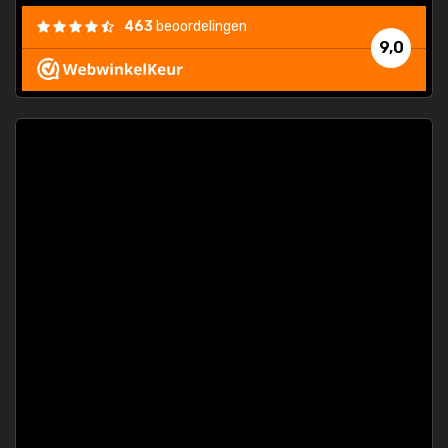
463
beoordelingen
9,0