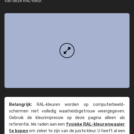
van deze RAL-kleur:
Belangrijk:
RAL-kleuren worden op computer­beeld­
schermen niet volledig waarheids­­getrouw weer­gegeven.
Gebruik de kleur­impressie op deze pagina alleen als
referentie. We raden aan een
fysieke RAL-kleuren­waaier
te kopen
om zeker te zijn van de juiste kleur. U heeft al een