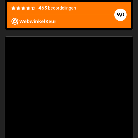
463
beoordelingen
9,0