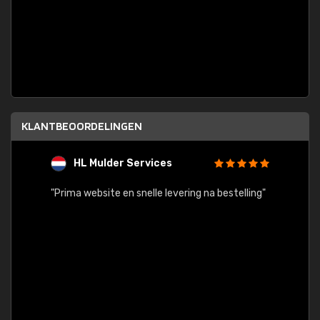
KLANTBEOORDELINGEN
HL Mulder Services
T
"
"Prima website en snelle levering na bestelling"
"Alles