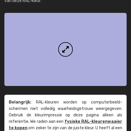
van deze RAL-kleur:
Belangrijk:
RAL-kleuren worden op computer­beeld­
schermen niet volledig waarheids­­getrouw weer­gegeven.
Gebruik de kleur­impressie op deze pagina alleen als
referentie. We raden aan een
fysieke RAL-kleuren­waaier
te kopen
om zeker te zijn van de juiste kleur. U heeft al een