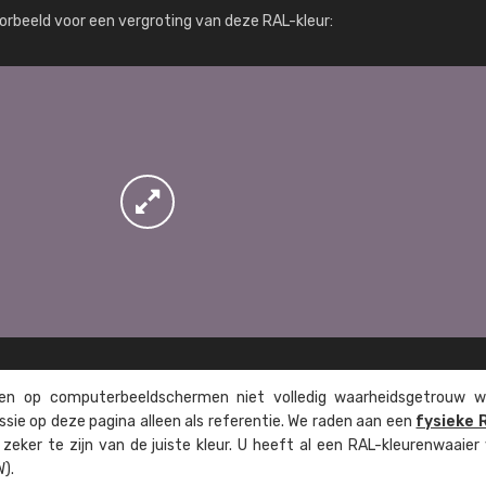
Meer info / bestellen
orbeeld voor een vergroting van deze RAL-kleur:
n op computer­beeld­schermen niet volledig waarheids­­getrouw w
ssie op deze pagina alleen als referentie. We raden aan een
fysieke 
eker te zijn van de juiste kleur. U heeft al een RAL-kleuren­waaier
).