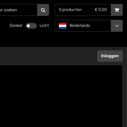
0
producten
€ 0,00
Donker
Licht
Nederlands
Inloggen