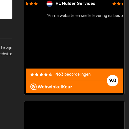
HL Mulder Services
baar!"
"Prima website en snelle levering na bestelling"
"
te zijn
website
463
beoordelingen
9,0