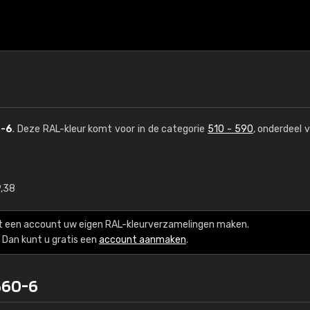
-6
. Deze RAL-kleur komt voor in de categorie
510 - 590
, onderdeel 
9,38
€15
t een account uw eigen RAL-kleurverzamelingen maken.
RAL K7 op waterba
Dan kunt u gratis een
account aanmaken
.
216 RAL Classic-kleur
560-6
5 x 15 cm, glanzend