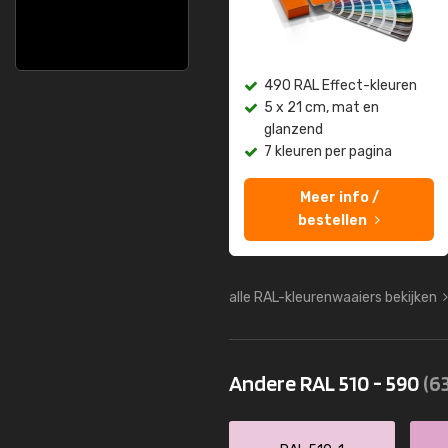
490 RAL Effect-kleuren
5 x 21 cm, mat en
glanzend
7 kleuren per pagina
Meer info /
bestellen
alle RAL-kleurenwaaiers bekijken
Andere RAL 510 - 590
(63