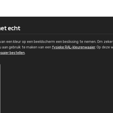
Kambier BV
"Super snelle service en zeer betaal
het echt
s van een kleur op een beeldscherm een beslissing te nemen. Om zeker 
e u aan gebruik te maken van een
fysieke RAL-kleurenwaaier
. Op deze 
aaier bestellen
.