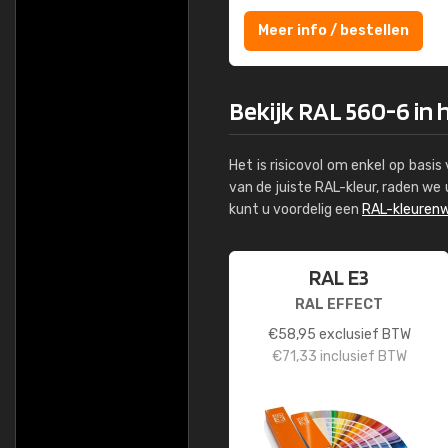
Meer info / bestellen
Bekijk RAL 560-6 in 
Het is risicovol om enkel op basi
van de juiste RAL-kleur, raden w
kunt u voordelig een
RAL-kleurenw
RAL E3
RAL EFFECT
€
58,95
exclusief BTW
€
71,33
inclusief BTW