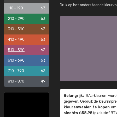
Druk op het onderstaande kleurvo
110 - 190
63
210 - 290
63
310 - 390
63
410 - 490
63
510 - 590
63
610 - 690
63
710 - 790
63
810 - 870
49
Belangrijk:
RAL-kleuren worde
gegeven. Gebruik de kleur­impre
kleuren­waaier te kopen
om z
slechts €58,95
(exclusief BTW