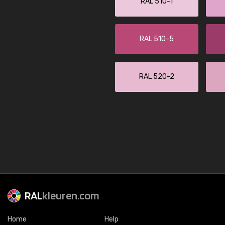
RAL 510-1
RAL 510-5
RAL 520-2
RAL
kleuren.com
Home
Help