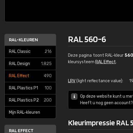
RAL 560-6
RAL-KLEUREN
RAL Classic
216
Deze pagina toont RAL-kleur
560
kleursysteem
RAL Effect
.
RAL Design
1.825
RAL Effect
490
LRV
(light reflectance value):
1
RAL Plastics P1
100
Op deze website kunt u me
RAL Plastics P2
200
Heeft u nog geen account? 
Mijn RAL-kleuren
Kleurimpressie RAL 
RAL EFFECT