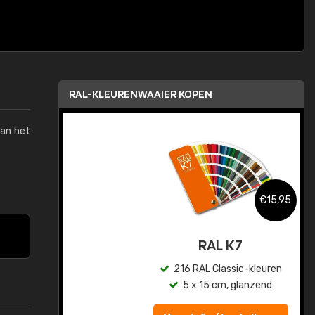
RAL-KLEURENWAAIER KOPEN
van het
,95
€15,95
sis
RAL K7
en
216 RAL Classic-kleuren
5 x 15 cm, glanzend