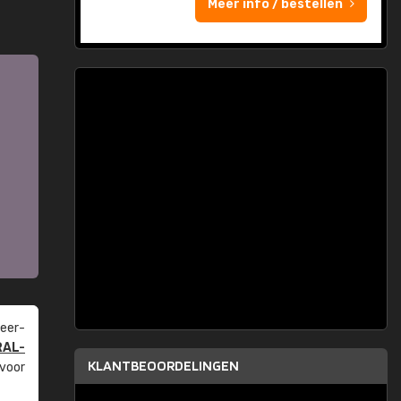
Meer info / bestellen
eer­
RAL-
KLANTBEOORDELINGEN
 voor