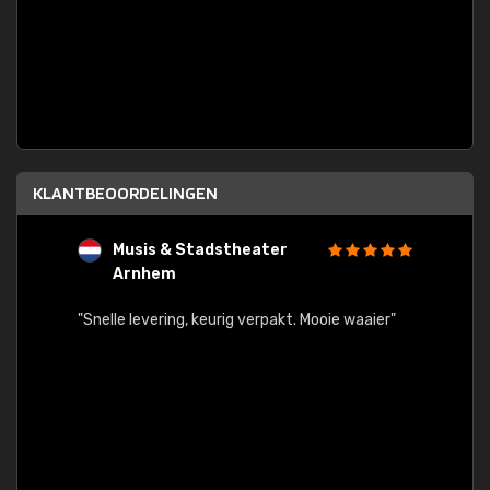
KLANTBEOORDELINGEN
Musis & Stadstheater
L
Arnhem
rt.
"Rapid
egards
"Snelle levering, keurig verpakt. Mooie waaier"
els.
econd
/my-