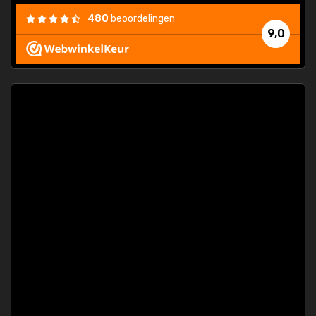
ding
480
beoordelingen
e
9,0
 and