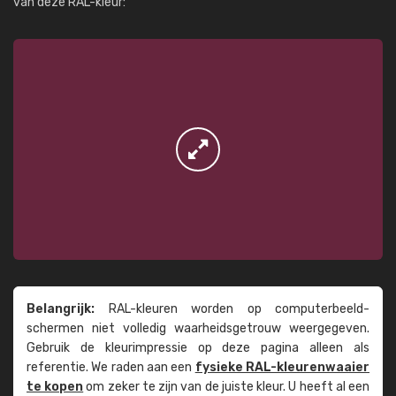
van deze RAL-kleur:
Belangrijk:
RAL-kleuren worden op computer­beeld­
schermen niet volledig waarheids­­getrouw weer­gegeven.
Gebruik de kleur­impressie op deze pagina alleen als
referentie. We raden aan een
fysieke RAL-kleuren­waaier
te kopen
om zeker te zijn van de juiste kleur. U heeft al een