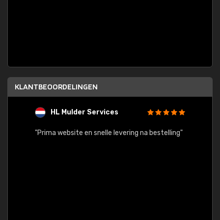
KLANTBEOORDELINGEN
HL Mulder Services
T
"
"Prima website en snelle levering na bestelling"
"Alles