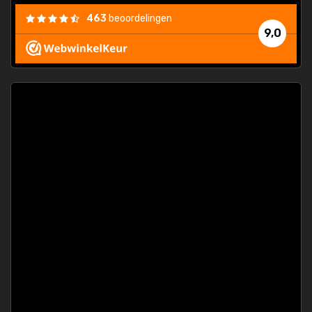
463
beoordelingen
9,0