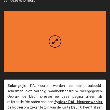
van deze RAL-kleur:
Belangrijk:
RAL-kleuren worden op computer­beeld­
schermen niet volledig waarheids­­getrouw weer­gegeven.
Gebruik de kleur­impressie op deze pagina alleen als
referentie. We raden aan een
fysieke RAL-kleuren­waaier
te kopen
om zeker te zijn van de juiste kleur. U heeft al een