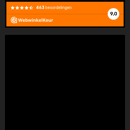
463
beoordelingen
9,0