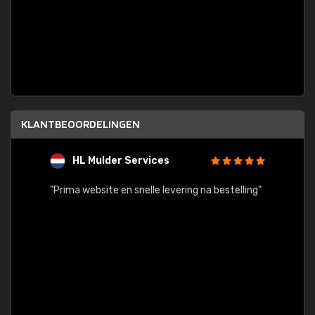
KLANTBEOORDELINGEN
HL Mulder Services
T
"
"Prima website en snelle levering na bestelling"
"Alles