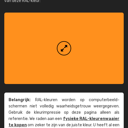
van deze RAL-kleur:
Belangrijk:
RAL-kleuren worden op computer­beeld­
schermen niet volledig waarheids­­getrouw weer­gegeven.
Gebruik de kleur­impressie op deze pagina alleen als
referentie. We raden aan een
fysieke RAL-kleuren­waaier
te kopen
om zeker te zijn van de juiste kleur. U heeft al een