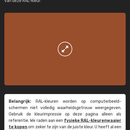
van deze RAL-kleur:
Belangrijk:
RAL-kleuren worden op computer­beeld­
schermen niet volledig waarheids­­getrouw weer­gegeven.
Gebruik de kleur­impressie op deze pagina alleen als
referentie. We raden aan een
fysieke RAL-kleuren­waaier
te kopen
om zeker te zijn van de juiste kleur. U heeft al een