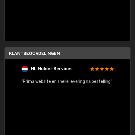
KLANTBEOORDELINGEN
HL Mulder Services
T
"
"Prima website en snelle levering na bestelling"
"Alles