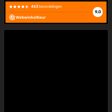
463
beoordelingen
9,0