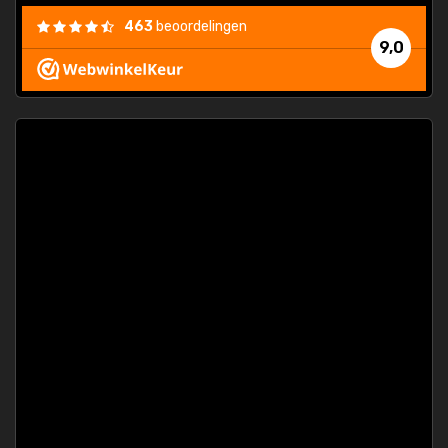
463
beoordelingen
9,0