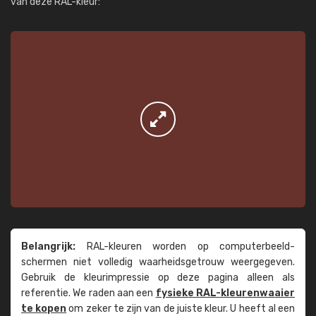
van deze RAL-kleur:
Belangrijk:
RAL-kleuren worden op computer­beeld­
schermen niet volledig waarheids­­getrouw weer­gegeven.
Gebruik de kleur­impressie op deze pagina alleen als
referentie. We raden aan een
fysieke RAL-kleuren­waaier
te kopen
om zeker te zijn van de juiste kleur. U heeft al een