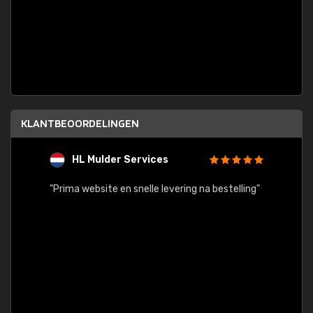
KLANTBEOORDELINGEN
HL Mulder Services
T
"
"Prima website en snelle levering na bestelling"
"Alles