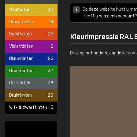
Op deze website kunt u me
Geeltinten
30
Heeft u nog geen account? 
Oranjetinten
14
Roodtinten
25
Kleurimpressie RAL 
Violettinten
12
Druk op het onderstaande kleurvo
Blauwtinten
25
Groentinten
37
Grijstinten
38
Bruintinten
20
Wit- & zwarttinten
15