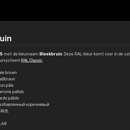
uin
5
met de kleurnaam
Bleekbruin
. Deze RAL-kleur komt voor in de ca
leursysteem
RAL Classic
.
ale brown
laßbraun
€15
run pâle
rrone pallido
ardo pálido
RAL K7 op waterba
азбавленный коричневый
浅褐色
216 RAL Classic-kleur
5 x 15 cm, glanzend
3,68