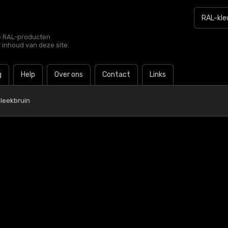
le RAL-producten
e inhoud van deze site.
g
Help
Over ons
Contact
Links
leekbruin