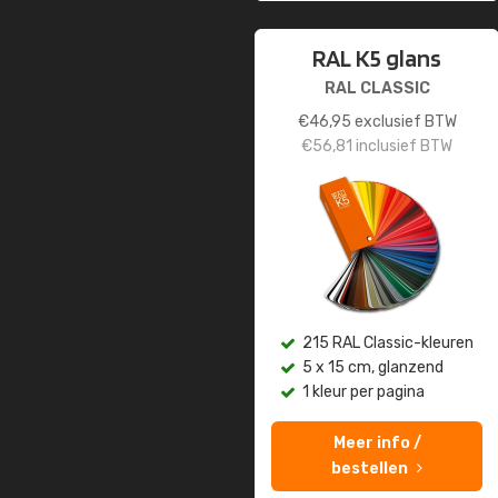
RAL K5 glans
RAL CLASSIC
€
46,95
exclusief BTW
€
56,81
inclusief BTW
215 RAL Classic-kleuren
5 x 15 cm, glanzend
1 kleur per pagina
Meer info /
bestellen