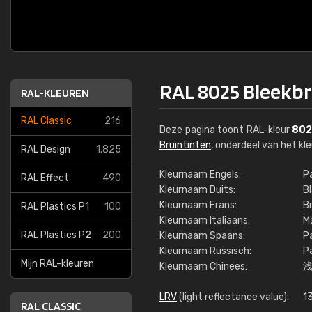
RAL 8025 Bleekbr
RAL-KLEUREN
RAL Classic
216
Deze pagina toont RAL-kleur
802
Bruintinten
, onderdeel van het k
RAL Design
1.825
Kleurnaam Engels:
P
RAL Effect
490
Kleurnaam Duits:
B
Kleurnaam Frans:
B
RAL Plastics P1
100
Kleurnaam Italiaans:
Ma
RAL Plastics P2
200
Kleurnaam Spaans:
P
Kleurnaam Russisch:
Р
Mijn RAL-kleuren
Kleurnaam Chinees:
LRV
(light reflectance value):
1
RAL CLASSIC