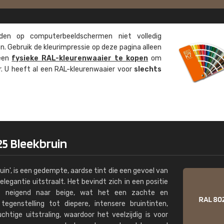
Kambier BV
"Super snelle service en zeer betaal
en op computer­beeld­schermen niet volledig
. Gebruik de kleur­impressie op deze pagina alleen
 een
fysieke RAL-kleuren­waaier te kopen
om
ur. U heeft al een RAL-kleuren­waaier voor
slechts
25 Bleekbruin
uin', is een gedempte, aardse tint die een gevoel van
legantie uitstraalt. Het bevindt zich in een positie
ts neigend naar beige, wat het een zachte en
tegenstelling tot diepere, intensere bruintinten,
htige uitstraling, waardoor het veelzijdig is voor