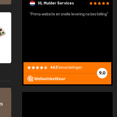
HL Mulder Services
baar!"
"Prima website en snelle levering na bestelling"
"
463
beoordelingen
9,0