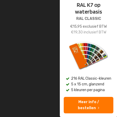
RAL K7 op
waterbasis
RAL CLASSIC
€
15,95
exclusief BTW
€
19,30
inclusief BTW
216 RAL Classic-kleuren
5 x 15 cm, glanzend
5 kleuren per pagina
Meer info /
bestellen