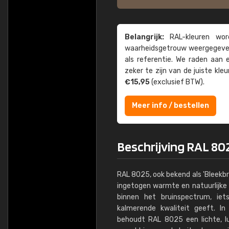
Belangrijk:
RAL-kleuren word
waarheids­­getrouw weer­gegeven
als referentie. We raden aan
zeker te zijn van de juiste kle
€15,95
(exclusief BTW).
Meer info / bestellen
Beschrijving RAL 80
RAL 8025, ook bekend als 'Bleekbr
ingetogen warmte en natuurlijke e
binnen het bruinspectrum, ie
kalmerende kwaliteit geeft. In 
behoudt RAL 8025 een lichte, luc