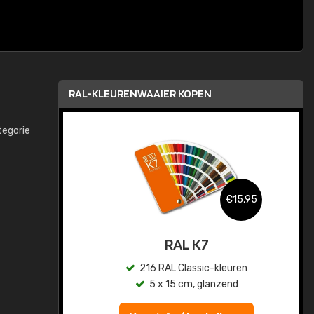
RAL-KLEURENWAAIER KOPEN
tegorie
,95
€15,95
sis
RAL K7
en
216 RAL Classic-kleuren
5 x 15 cm, glanzend