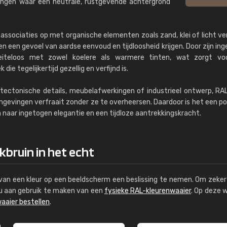
ingen waar een neutrale, rustgevende achtergrond
 associaties op met organische elementen zoals zand, klei of licht v
n een gevoel van aardse eenvoud en tijdloosheid krijgen. Door zijn in
eiteloos met zowel koelere als warmere tinten, wat zorgt vo
die tegelijkertijd gezellig en verfijnd is.
itectonische details, meubelafwerkingen of industrieel ontwerp, R
 omgevingen verfraait zonder ze te overheersen. Daardoor is het een po
naar ingetogen elegantie en een tijdloze aantrekkingskracht.
kbruin in het echt
s van een kleur op een beeldscherm een beslissing te nemen. Om zeker 
e u aan gebruik te maken van een
fysieke RAL-kleurenwaaier
. Op deze 
aaier bestellen
.