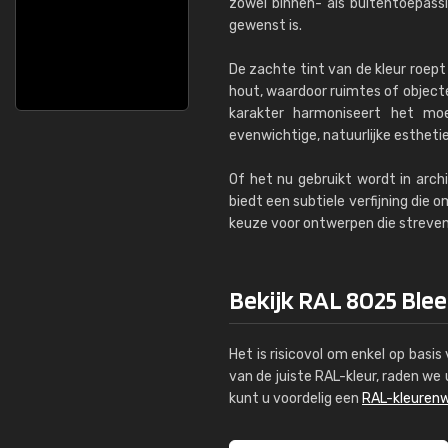
zowel binnen- als buitentoepass
gewenst is.
De zachte tint van de kleur roept
hout, waardoor ruimtes of objecte
karakter harmoniseert het mo
evenwichtige, natuurlijke esthetiek 
Of het nu gebruikt wordt in arch
biedt een subtiele verfijning die
keuze voor ontwerpen die streven 
Bekijk RAL 8025 Blee
Het is risicovol om enkel op basi
van de juiste RAL-kleur, raden w
kunt u voordelig een
RAL-kleurenw