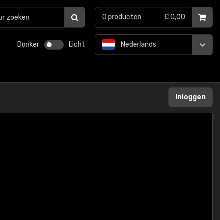
0
producten
€ 0,00
Donker
Licht
Nederlands
Inloggen