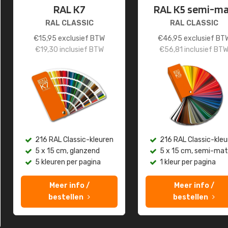
RAL K7
RAL K5 semi-m
RAL CLASSIC
RAL CLASSIC
€
15,95
exclusief BTW
€
46,95
exclusief BT
€
19,30
inclusief BTW
€
56,81
inclusief BT
216 RAL Classic-kleuren
216 RAL Classic-kleu
5 x 15 cm, glanzend
5 x 15 cm, semi-mat
5 kleuren per pagina
1 kleur per pagina
Meer info /
Meer info /
bestellen
bestellen