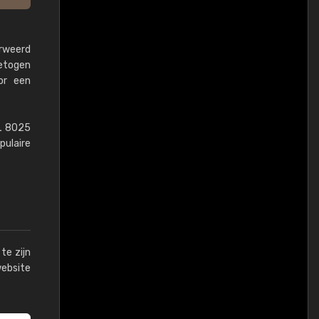
erweerd
getogen
or een
AL 8025
pulaire
te zijn
website