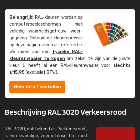
Belangrijk:
RAL-kleuren worden op
computer­beeld­schermen niet
volledig waarheids­­getrouw weer­
gegeven. Gebruik de kleur­impressie
op deze pagina alleen als referentie.
We raden aan een
fysieke RAL-
kleuren­waaier te kopen
om zeker te zijn van de juiste
kleur. U heeft al een RAL-kleuren­waaier voor
slechts
€15,95
(exclusief BTW).
Meer info / bestellen
Beschrijving RAL 3020 Verkeersrood
RAL 3020, ook bekend als 'Verkeersrood',
is een levendige, zeer intense tint rood