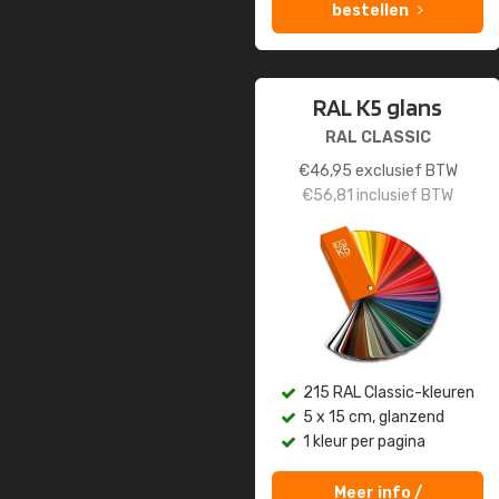
bestellen
RAL K5 glans
RAL CLASSIC
€
46,95
exclusief BTW
€
56,81
inclusief BTW
215 RAL Classic-kleuren
5 x 15 cm, glanzend
1 kleur per pagina
Meer info /