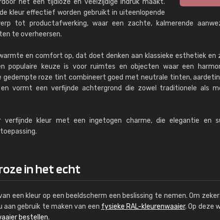
ardoor het een tijdloze en veelzijdige indruk maakt.
de kleur effectief worden gebruikt in uiteenlopende
twerp tot productafwerking, waar een zachte, kalmerende aanwez
ten te overheersen.
 warmte en comfort op, dat doet denken aan klassieke esthetiek en
en populaire keuze is voor ruimtes en objecten waar een harmon
e gedempte roze tint combineert goed met neutrale tinten, aardeti
 en vormt een verfijnde achtergrond die zowel traditionele als 
 verfijnde kleur met een ingetogen charme, die elegantie en su
 toepassing.
oze in het echt
s van een kleur op een beeldscherm een beslissing te nemen. Om zeker 
e u aan gebruik te maken van een
fysieke RAL-kleurenwaaier
. Op deze 
aaier bestellen
.