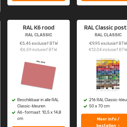
RAL K6 rood
RAL Classic post
RAL CLASSIC
RAL CLASSIC
€
5,45
exclusief BTW
€
9,95
exclusief BTW
€
6,59
inclusief BTW
€
12,04
inclusief BT
Beschikbaar in alle RAL
216 RAL Classic-kleu
Classic-kleuren
50 x 70 cm
A6-formaat: 10,5 x 14,8
cm
Meer info /
bestellen