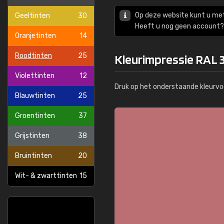
Op deze website kunt u me
Geeltinten
30
Heeft u nog geen account? 
Oranjetinten
14
Roodtinten
25
Kleurimpressie RAL 
Violettinten
12
Druk op het onderstaande kleurvo
Blauwtinten
25
Groentinten
37
Grijstinten
38
Bruintinten
20
Wit- & zwarttinten
15