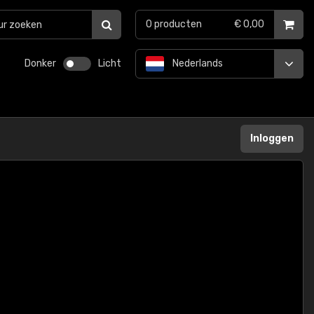
0
producten
€ 0,00
Donker
Licht
Nederlands
Inloggen