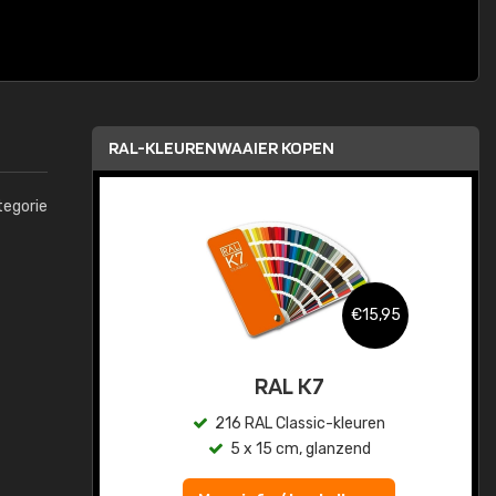
RAL-KLEURENWAAIER KOPEN
tegorie
,95
€15,95
sis
RAL K7
en
216 RAL Classic-kleuren
5 x 15 cm, glanzend