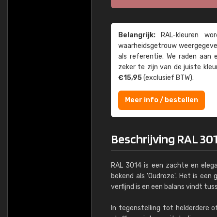
Belangrijk:
RAL-kleuren word
waarheids­­getrouw weer­gegeven
als referentie. We raden aan
zeker te zijn van de juiste kle
€15,95
(exclusief BTW).
Meer info / bestellen
Beschrijving RAL 30
RAL 3014 is een zachte en elega
bekend als 'Oudroze'. Het is een
verfijnd is en een balans vindt tu
In tegenstelling tot helderdere 