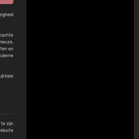
igheid
 zachte
ieuze,
nten en
moderne
btiele
te zijn
website