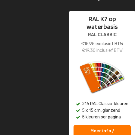
RAL K7 op
waterbasis
RAL CLASSIC
€
15,95
exclusief BTW
€
19,30
inclusief BTW
216 RAL Classic-kleuren
5 x 15 cm, glanzend
5 kleuren per pagina
Meer info /