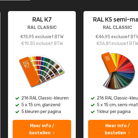
RAL K7
RAL K5 semi-m
RAL CLASSIC
RAL CLASSIC
€
15,95
exclusief BTW
€
46,95
exclusief BT
€
19,30
inclusief BTW
€
56,81
inclusief BT
216 RAL Classic-kleuren
216 RAL Classic-kleu
5 x 15 cm, glanzend
5 x 15 cm, semi-mat
5 kleuren per pagina
1 kleur per pagina
Meer info /
Meer info /
bestellen
bestellen