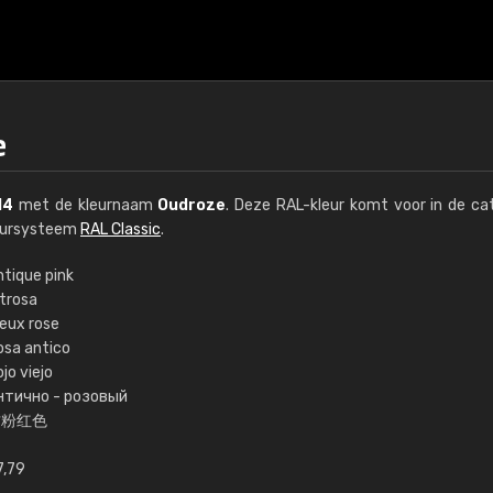
e
14
met de kleurnaam
Oudroze
. Deze RAL-kleur komt voor in de ca
leursysteem
RAL Classic
.
ntique pink
ltrosa
€15
ieux rose
osa antico
jo viejo
RAL K7 op waterba
нтично - розовый
古粉红色
216 RAL Classic-kleur
5 x 15 cm, glanzend
7,79