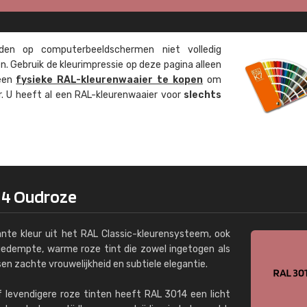
Kambier BV
"Super snelle service en zeer betaal
en op computer­beeld­schermen niet volledig
. Gebruik de kleur­impressie op deze pagina alleen
 een
fysieke RAL-kleuren­waaier te kopen
om
ur. U heeft al een RAL-kleuren­waaier voor
slechts
14 Oudroze
nte kleur uit het RAL Classic-kleurensysteem, ook
 gedempte, warme roze tint die zowel ingetogen als
ssen zachte vrouwelijkheid en subtiele elegantie.
of levendigere roze tinten heeft RAL 3014 een licht