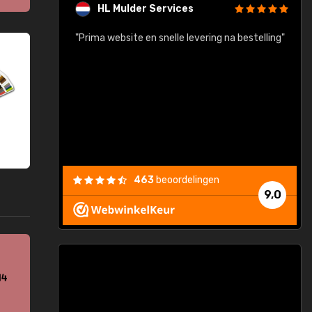
HL Mulder Services
baar!"
"Prima website en snelle levering na bestelling"
"
463
beoordelingen
9,0