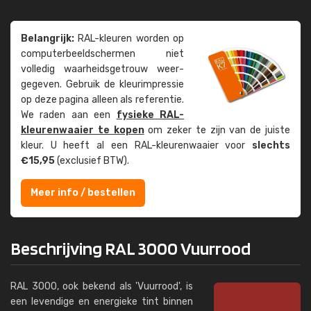
Belangrijk:
RAL-kleuren worden op
computer­beeld­schermen niet
volledig waarheids­­getrouw weer­
gegeven. Gebruik de kleur­impressie
op deze pagina alleen als referentie.
We raden aan een
fysieke RAL-
kleuren­waaier te kopen
om zeker te zijn van de juiste
kleur. U heeft al een RAL-kleuren­waaier voor
slechts
€15,95
(exclusief BTW).
Meer info / bestellen
Beschrijving RAL 3000 Vuurrood
RAL 3000, ook bekend als 'Vuurrood', is
een levendige en energieke tint binnen