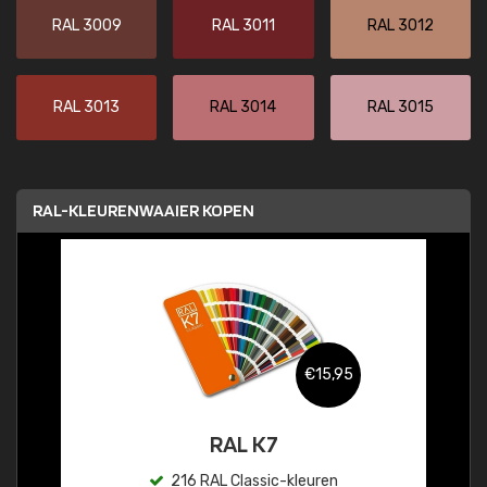
RAL 3009
RAL 3011
RAL 3012
RAL 3013
RAL 3014
RAL 3015
RAL-KLEURENWAAIER KOPEN
€15,95
RAL K7
216 RAL Classic-kleuren