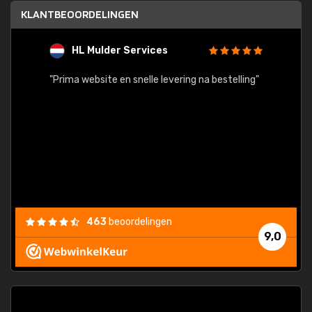
KLANTBEOORDELINGEN
HL Mulder Services
T
"
"Prima website en snelle levering na bestelling"
"Alles
463
beoordelingen
9,0