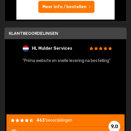
Meer info / bestellen
KLANTBEOORDELINGEN
HL Mulder Services
T
"
"Prima website en snelle levering na bestelling"
"Alles
463
beoordelingen
9,0