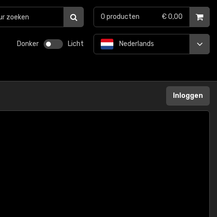
0
producten
€ 0,00
Donker
Licht
Nederlands
Inloggen