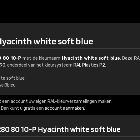
Hyacinth white soft blue
0 80 10-P
met de kleurnaam
Hyacinth white soft blue
. Deze RA
290
, onderdeel van het kleursysteem
RAL Plastics P2
.
te soft blue
eißbleu
€15
t een account uw eigen RAL-kleurverzamelingen maken.
RAL K7 op waterba
Dan kunt u gratis een
account aanmaken
.
216 RAL Classic-kleur
280 80 10-P Hyacinth white soft blue
5 x 15 cm, glanzend