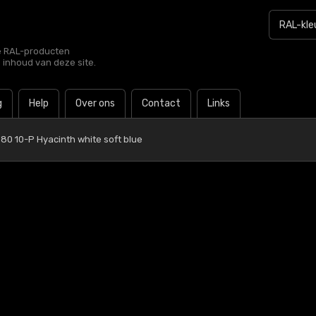
le RAL-producten
e inhoud van deze site.
g
Help
Over ons
Contact
Links
80 10-P Hyacinth white soft blue