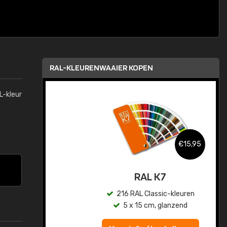
RAL-KLEURENWAAIER KOPEN
L-kleur
,95
€15,95
sis
RAL K7
en
216 RAL Classic-kleuren
5 x 15 cm, glanzend