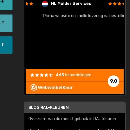
5-P
HL Mulder Services
baar!"
"Prima website en snelle levering na bestelling"
"
0-P
0-P
463
beoordelingen
9,0
BLOG RAL-KLEUREN
Overzicht van de meest gebruikte RAL-kleuren