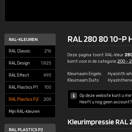
RAL 280 80 10-P 
RAL-KLEUREN
RAL Classic
216
Deze pagina toont RAL-kleur
28
komt voor in de categorie
200 - 
RAL Design
1.825
Kleurnaam Engels:
Hyacinth whi
RAL Effect
490
Kleurnaam Duits:
Hyazinthenw
RAL Plastics P1
100
Op deze website kunt u me
RAL Plastics P2
200
Heeft u nog geen account? 
Mijn RAL-kleuren
Kleurimpressie RAL 
RAL PLASTICS P2