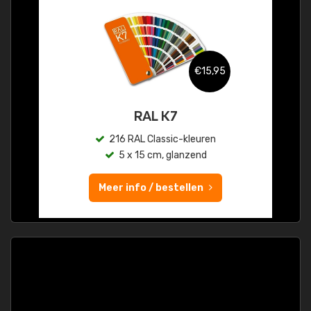
€15,95
RAL K7
216 RAL Classic-kleuren
5 x 15 cm, glanzend
Meer info / bestellen