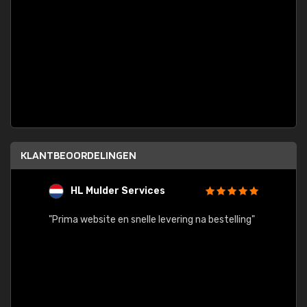
KLANTBEOORDELINGEN
HL Mulder Services
T
"
"Prima website en snelle levering na bestelling"
"Alles