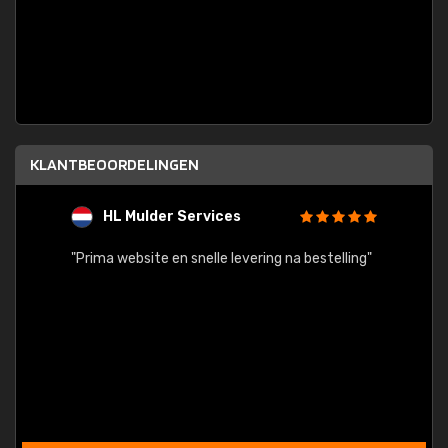
KLANTBEOORDELINGEN
HL Mulder Services
T
"
"Prima website en snelle levering na bestelling"
"Alles