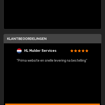
KLANTBEOORDELINGEN
HL Mulder Services
T
"
"Prima website en snelle levering na bestelling"
"Alles