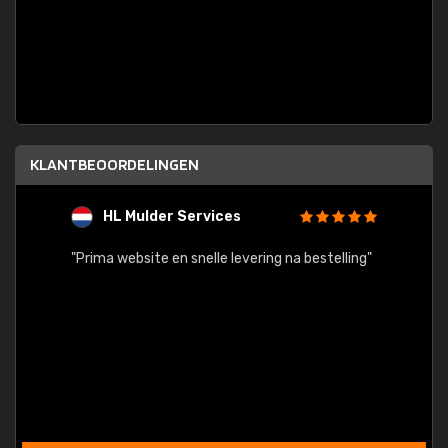
KLANTBEOORDELINGEN
HL Mulder Services
T
"
"Prima website en snelle levering na bestelling"
"Alles