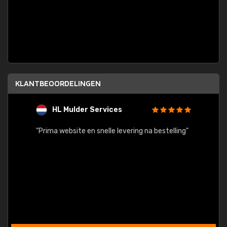
KLANTBEOORDELINGEN
HL Mulder Services
T
"
"Prima website en snelle levering na bestelling"
"Alles