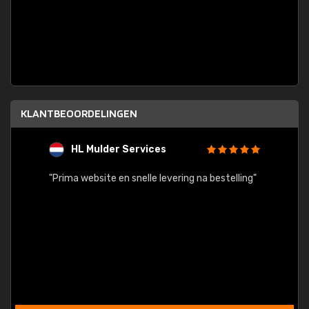
KLANTBEOORDELINGEN
HL Mulder Services
T
"
"Prima website en snelle levering na bestelling"
"Alles