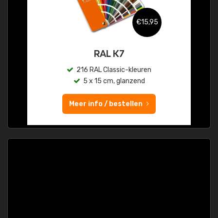
€15,95
RAL K7
216 RAL Classic-kleuren
5 x 15 cm, glanzend
Meer info / bestellen