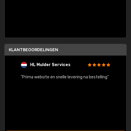
KLANTBEOORDELINGEN
HL Mulder Services
T
"
"Prima website en snelle levering na bestelling"
"Alles