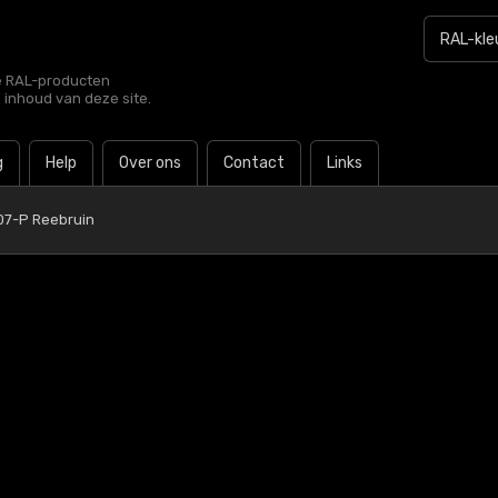
le RAL-producten
e inhoud van deze site.
g
Help
Over ons
Contact
Links
07-P Reebruin