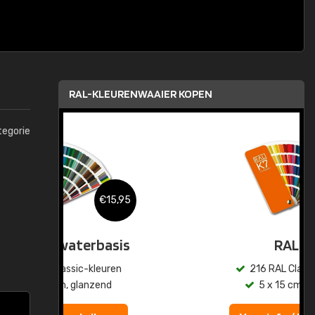
RAL-KLEURENWAAIER KOPEN
tegorie
,95
€15,95
sis
RAL K7
en
216 RAL Classic-kleuren
5 x 15 cm, glanzend