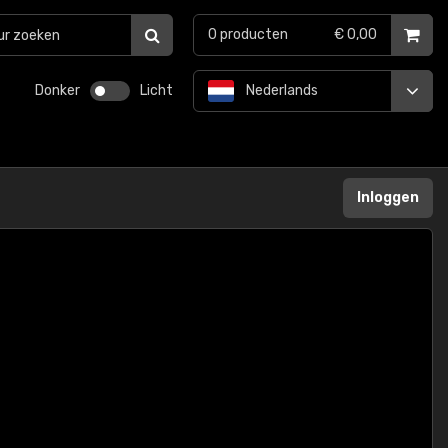
0
producten
€ 0,00
Donker
Licht
Nederlands
Inloggen