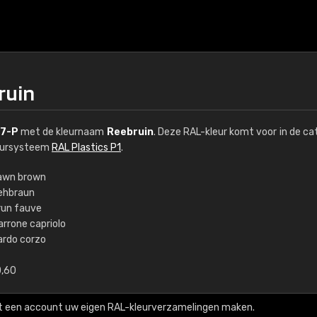
ruin
7-P
met de kleurnaam
Reebruin
. Deze RAL-kleur komt voor in de ca
leursysteem
RAL Plastics P1
.
awn brown
ehbraun
€15
run fauve
arrone capriolo
ardo corzo
RAL K7 op waterba
0,60
216 RAL Classic-kleur
5 x 15 cm, glanzend
t een account uw eigen RAL-kleurverzamelingen maken.