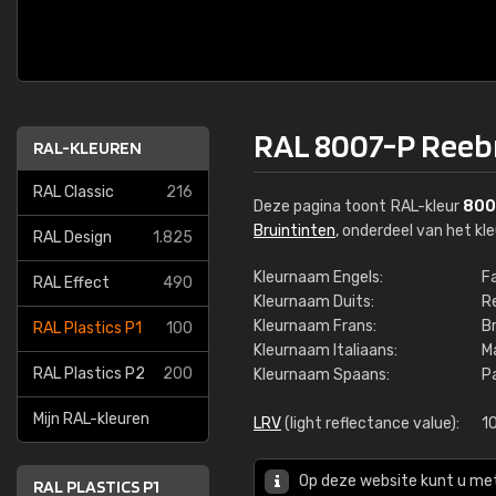
RAL 8007-P Reeb
RAL-KLEUREN
RAL Classic
216
Deze pagina toont RAL-kleur
800
Bruintinten
, onderdeel van het k
RAL Design
1.825
Kleurnaam Engels:
F
RAL Effect
490
Kleurnaam Duits:
R
Kleurnaam Frans:
B
RAL Plastics P1
100
Kleurnaam Italiaans:
M
RAL Plastics P2
200
Kleurnaam Spaans:
P
Mijn RAL-kleuren
LRV
(light reflectance value):
1
Op deze website kunt u me
RAL PLASTICS P1