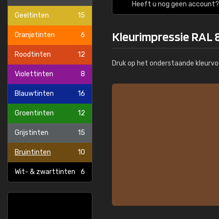
Heeft u nog geen account? 
Geeltinten
15
Kleurimpressie RAL 
Oranjetinten
6
Roodtinten
12
Druk op het onderstaande kleurvo
Violettinten
8
Blauwtinten
16
Groentinten
12
Grijstinten
15
Bruintinten
10
Wit- & zwarttinten
6