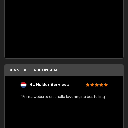
KLANTBEOORDELINGEN
HL Mulder Services
T
"
"Prima website en snelle levering na bestelling"
"Alles