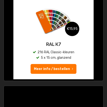
€15,95
RAL K7
216 RAL Classic-kleuren
5 x 15 cm, glanzend
Meer info / bestellen