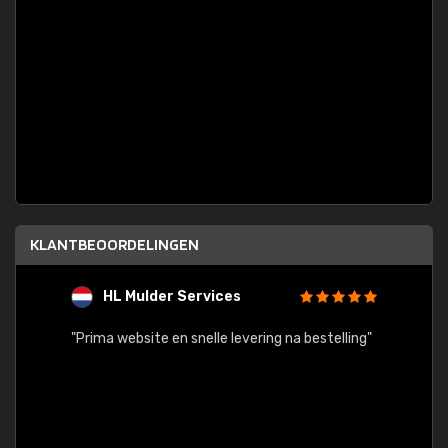
KLANTBEOORDELINGEN
HL Mulder Services
T
"
"Prima website en snelle levering na bestelling"
"Alles