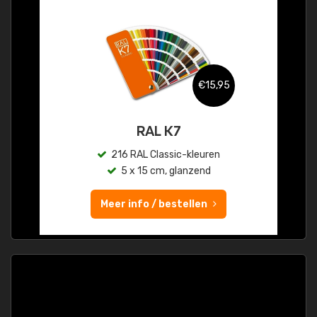
€15,95
RAL K7
216 RAL Classic-kleuren
5 x 15 cm, glanzend
Meer info / bestellen