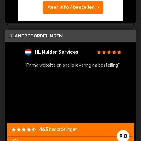
Meer info / bestellen
KLANTBEOORDELINGEN
HL Mulder Services
T
"
"Prima website en snelle levering na bestelling"
"Alles
463
beoordelingen
9,0