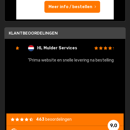
Meer info / bestellen
KLANTBEOORDELINGEN
HL Mulder Services
T
"
"Prima website en snelle levering na bestelling"
"Alles
463
beoordelingen
9,0