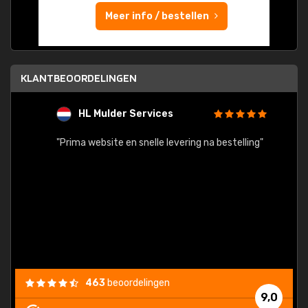
Meer info / bestellen
KLANTBEOORDELINGEN
HL Mulder Services
T
"
"Prima website en snelle levering na bestelling"
"Alles
463
beoordelingen
9,0