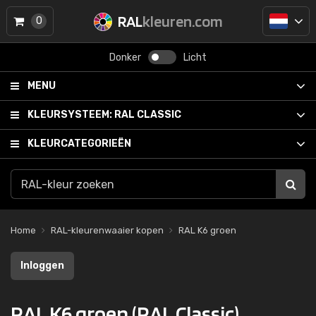
RAL
kleuren.com
0
Donker
Licht
MENU
KLEURSYSTEEM:
RAL CLASSIC
KLEURCATEGORIEËN
Home
RAL-kleurenwaaier kopen
RAL K6 groen
Inloggen
RAL K6 groen (RAL Classic)