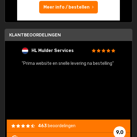
Meer info / bestellen
KLANTBEOORDELINGEN
HL Mulder Services
T
"
"Prima website en snelle levering na bestelling"
"Alles
463
beoordelingen
9,0