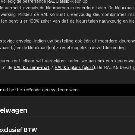
 volledig de betreffende
RAL Classic
-kleur. Op
RAL K7 op waterba
de vermeld, evenals de kleurnamen in meerdere talen. De kleurkaart
werking. Middels de RAL K6 kunt u eenvoudig kleurcombinaties ma
216 RAL Classic-kleur
cten bent u er 100% zeker van dat de kleurstalen nauwkeurig en kl
5 x 15 cm, glanzend
Meer info / bestellen
stevige envelop. Indien uw bestelling ook één of meerdere kleuren
aier(s) en de kleurkaart(en) zo veel mogelijk in dezelfde zending.
leuren met elkaar wilt vergelijken, raden we aan om een kleurenwa
of de
RAL K5 semi-mat
/
RAL K5 glans (gloss)
. De RAL K5 bevat 
Kambier BV
r
uit het betreffende kleursysteem weer.
"Super snelle service en zeer betaal
kelwagen
 exclusief BTW