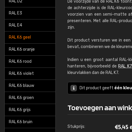
RAL D2
De voorzijde van de RAL K6 toont
de achterzijde is de RAL-kleurco
RAL E3
voorzien van een semi-matte af
presenteren. Met alle RAL-produ
RAL E4
zijn.
RAL K6 geel
Dit product versturen we in een 
bevat, combineren we de kleurenwa
RAL K6 oranje
Indien u een groot aantal RAL-k
RAL K6 rood
hanteren, bijvoorbeeld de
RAL K7
kleurvlakken dan de RAL K7.
RAL K6 violet
RAL K6 blauw
Dit product geeft
één kleu
RAL K6 groen
Toevoegen aan win
RAL K6 grijs
RAL K6 bruin
€
5,45
Stukprijs: