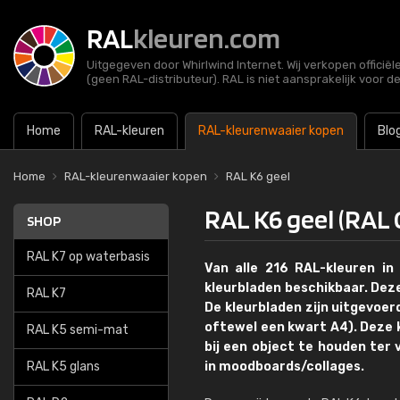
RAL
kleuren.com
Uitgegeven door Whirlwind Internet. Wij verkopen officië
(geen RAL-distributeur). RAL is niet aansprakelijk voor d
Home
RAL-kleuren
RAL-kleurenwaaier kopen
Blo
Home
RAL-kleurenwaaier kopen
RAL K6 geel
RAL K6 geel (RAL C
SHOP
RAL K7 op waterbasis
Van alle 216 RAL-kleuren in
kleurbladen beschikbaar. Dez
RAL K7
De kleurbladen zijn uitgevoer
oftewel een kwart A4). Deze k
RAL K5 semi-mat
bij een object te houden ter v
RAL K5 glans
in moodboards/collages.