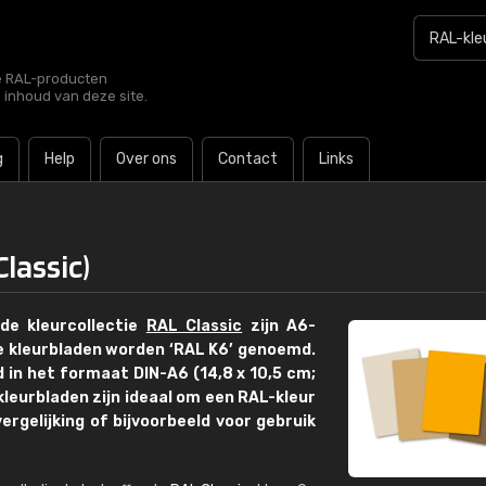
le RAL-producten
e inhoud van deze site.
g
Help
Over ons
Contact
Links
lassic)
 de kleurcollectie
RAL Classic
zijn A6-
e kleurbladen worden ‘RAL K6’ genoemd.
d in het formaat DIN-A6 (14,8 x 10,5 cm;
leurbladen zijn ideaal om een RAL-kleur
ergelijking of bijvoorbeeld voor gebruik
€15