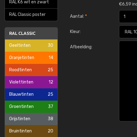
RAL K6 wit en zwart
€
6,59 in
RAL Classic poster
Aantal:
*
Kleur:
RAL CLASSIC
Geeltinten
30
Afbeelding:
Oranjetinten
14
Roodtinten
25
Violettinten
12
Blauwtinten
25
Groentinten
37
Grijstinten
38
Bruintinten
20