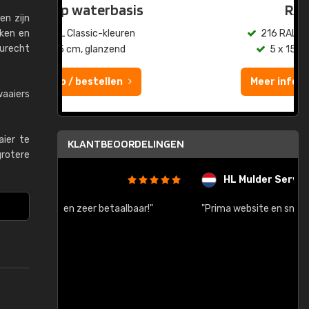
sis
RAL K7
en zijn
ken en
en
216 RAL Classic-kleuren
eurecht
5 x 15 cm, glanzend
Meer info / bestellen
waaiers
aier te
KLANTBEOORDELINGEN
grotere
HL Mulder Services
baar!"
"Prima website en snelle levering na bestelling"
"