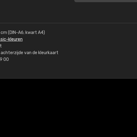
5 cm (DIN-A6; kwart A4)
ssic-kleuren
t
achterzijde van de kleurkaart
99 00