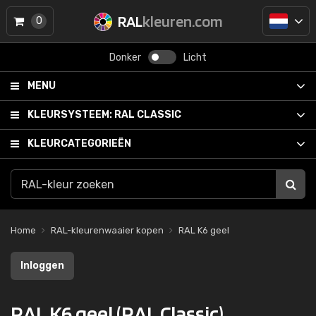
RAL
kleuren.com
0
Donker
Licht
MENU
KLEURSYSTEEM:
RAL CLASSIC
KLEURCATEGORIEËN
Home
RAL-kleurenwaaier kopen
RAL K6 geel
Inloggen
RAL K6 geel (RAL Classic)