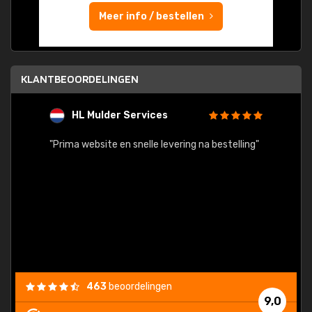
Meer info / bestellen
KLANTBEOORDELINGEN
HL Mulder Services
T
"
"Prima website en snelle levering na bestelling"
"Alles
463
beoordelingen
9,0