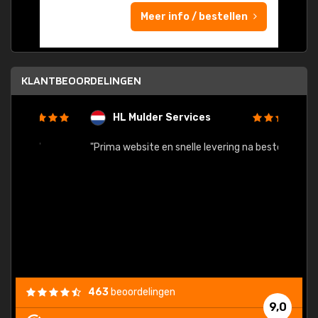
Meer info / bestellen
KLANTBEOORDELINGEN
HL Mulder Services
T
"
"Prima website en snelle levering na bestelling"
"Alles
463
beoordelingen
9,0