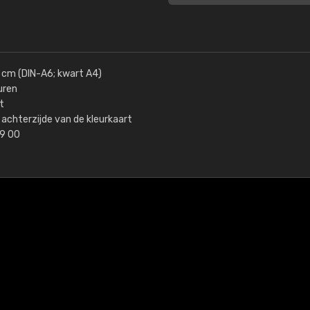
5 cm (DIN-A6; kwart A4)
uren
t
achterzijde van de kleurkaart
99 00