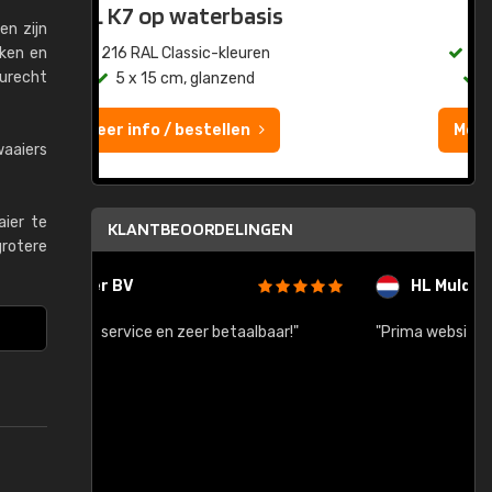
sis
RAL K7
en zijn
ken en
en
216 RAL Classic-kleuren
eurecht
5 x 15 cm, glanzend
Meer info / bestellen
waaiers
aier te
KLANTBEOORDELINGEN
grotere
HL Mulder Services
baar!"
"Prima website en snelle levering na bestelling"
"