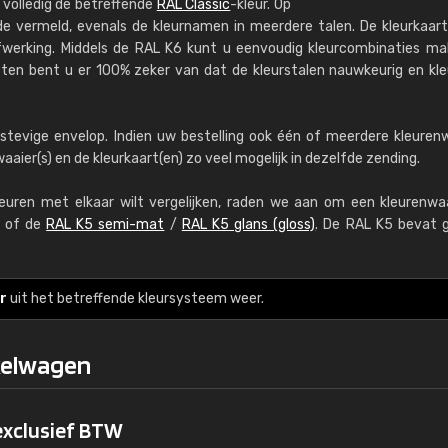
 volledig de betreffende
RAL Classic
-kleur. Op
RAL K7 op waterba
de vermeld, evenals de kleurnamen in meerdere talen. De kleurkaart
werking. Middels de RAL K6 kunt u eenvoudig kleurcombinaties ma
216 RAL Classic-kleur
cten bent u er 100% zeker van dat de kleurstalen nauwkeurig en kl
5 x 15 cm, glanzend
Meer info / bestellen
stevige envelop. Indien uw bestelling ook één of meerdere kleuren
aier(s) en de kleurkaart(en) zo veel mogelijk in dezelfde zending.
leuren met elkaar wilt vergelijken, raden we aan om een kleurenwa
of de
RAL K5 semi-mat
/
RAL K5 glans (gloss)
. De RAL K5 bevat 
Kambier BV
r
uit het betreffende kleursysteem weer.
"Super snelle service en zeer betaal
kelwagen
 exclusief BTW