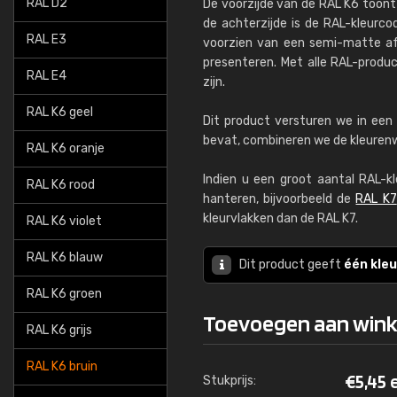
RAL D2
De voorzijde van de RAL K6 toont
de achterzijde is de RAL-kleurco
RAL E3
voorzien van een semi-matte af
presenteren. Met alle RAL-produ
RAL E4
zijn.
RAL K6 geel
Dit product versturen we in een 
bevat, combineren we de kleurenwa
RAL K6 oranje
Indien u een groot aantal RAL-k
RAL K6 rood
hanteren, bijvoorbeeld de
RAL K7
kleurvlakken dan de RAL K7.
RAL K6 violet
RAL K6 blauw
Dit product geeft
één kleu
RAL K6 groen
Toevoegen aan win
RAL K6 grijs
RAL K6 bruin
€
5,45
Stukprijs: