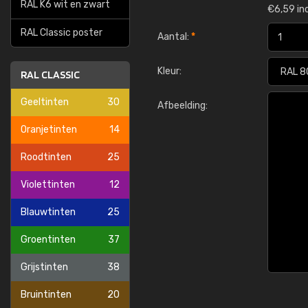
RAL K6 wit en zwart
€
6,59 in
RAL Classic poster
Aantal:
*
Kleur:
RAL CLASSIC
Geeltinten
30
Afbeelding:
Oranjetinten
14
Roodtinten
25
Violettinten
12
Blauwtinten
25
Groentinten
37
Grijstinten
38
Bruintinten
20