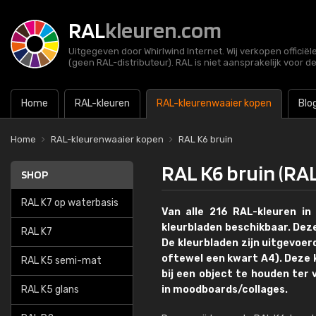
RAL
kleuren.com
Uitgegeven door Whirlwind Internet. Wij verkopen officië
(geen RAL-distributeur). RAL is niet aansprakelijk voor d
Home
RAL-kleuren
RAL-kleurenwaaier kopen
Blo
Home
RAL-kleurenwaaier kopen
RAL K6 bruin
RAL K6 bruin (RAL
SHOP
RAL K7 op waterbasis
Van alle 216 RAL-kleuren in
kleurbladen beschikbaar. Dez
RAL K7
De kleurbladen zijn uitgevoer
oftewel een kwart A4). Deze k
RAL K5 semi-mat
bij een object te houden ter v
RAL K5 glans
in moodboards/collages.