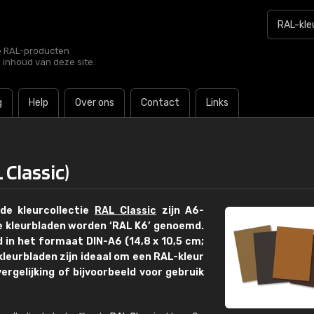
le RAL-producten
e inhoud van deze site.
g
Help
Over ons
Contact
Links
 Classic)
 de kleurcollectie
RAL Classic
zijn A6-
e kleurbladen worden ‘RAL K6’ genoemd.
d in het formaat DIN-A6 (14,8 x 10,5 cm;
leurbladen zijn ideaal om een RAL-kleur
ergelijking of bijvoorbeeld voor gebruik
€15