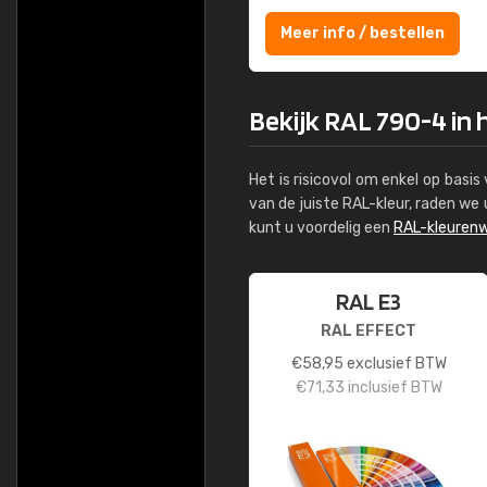
Meer info / bestellen
Bekijk RAL 790-4 in 
Het is risicovol om enkel op basi
van de juiste RAL-kleur, raden w
kunt u voordelig een
RAL-kleurenw
RAL E3
RAL EFFECT
€
58,95
exclusief BTW
€
71,33
inclusief BTW