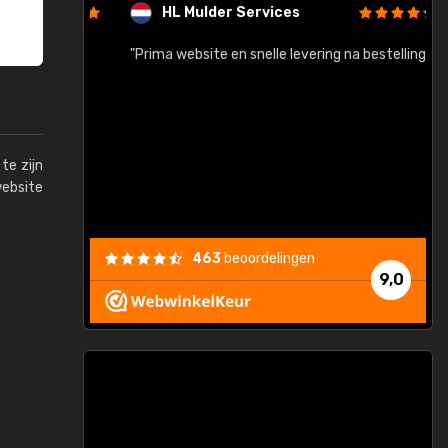
HL Mulder Services
baar!"
"Prima website en snelle levering na bestelling"
"
te zijn
website
463
beoordelingen
9,0