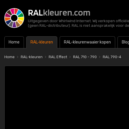
RAL
kleuren.com
Uitgegeven door Whirlwind Internet. Wij verkopen officië
(geen RAL-distributeur). RAL is niet aansprakelijk voor d
Home
RAL-kleuren
RAL-kleurenwaaier kopen
Blo
Home
RAL-kleuren
RAL Effect
RAL 710 - 790
RAL 790-4