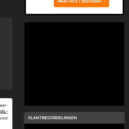
Meer info / bestellen
eer­
RAL-
KLANTBEOORDELINGEN
 voor