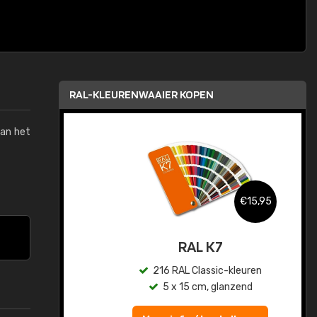
RAL-KLEURENWAAIER KOPEN
van het
,95
€15,95
sis
RAL K7
en
216 RAL Classic-kleuren
5 x 15 cm, glanzend