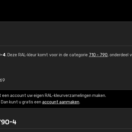
0-4
. Deze RAL-kleur komt voor in de categorie
710 - 790
, onderdeel 
,69
€15
t een account uw eigen RAL-kleurverzamelingen maken.
RAL K7 op waterba
Dan kunt u gratis een
account aanmaken
.
216 RAL Classic-kleur
790-4
5 x 15 cm, glanzend