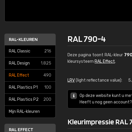
RAL 790-4
RAL-KLEUREN
RAL Classic
216
Deze pagina toont RAL-kleur
79
kleursysteem
RAL Effect
.
RAL Design
1.825
RAL Effect
490
LRV
(light reflectance value):
5
RAL Plastics P1
100
Op deze website kunt u me
RAL Plastics P2
200
Heeft u nog geen account? 
Mijn RAL-kleuren
Kleurimpressie RAL 
RAL EFFECT