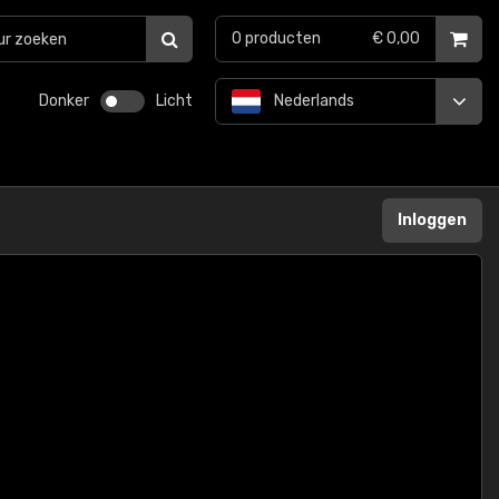
0
producten
€ 0,00
Donker
Licht
Nederlands
Inloggen