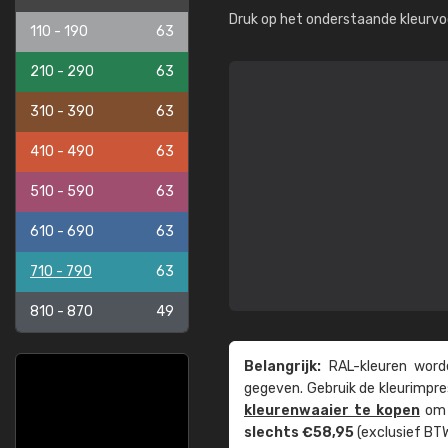
Druk op het onderstaande kleurvo
110 - 190
63
210 - 290
63
310 - 390
63
410 - 490
63
510 - 590
63
610 - 690
63
710 - 790
63
810 - 870
49
Belangrijk:
RAL-kleuren worde
gegeven. Gebruik de kleur­impre
kleuren­waaier te kopen
om z
slechts €58,95
(exclusief BTW