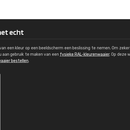
Kambier BV
"Super snelle service en zeer betaal
het echt
s van een kleur op een beeldscherm een beslissing te nemen. Om zeker 
e u aan gebruik te maken van een
fysieke RAL-kleurenwaaier
. Op deze 
aaier bestellen
.