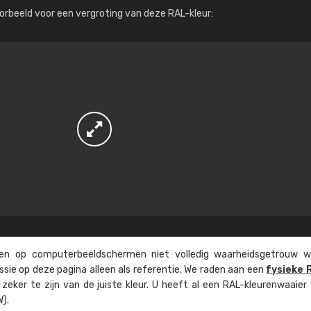
Meer info / bestellen
orbeeld voor een vergroting van deze RAL-kleur:
n op computer­beeld­schermen niet volledig waarheids­­getrouw w
ssie op deze pagina alleen als referentie. We raden aan een
fysieke 
eker te zijn van de juiste kleur. U heeft al een RAL-kleuren­waaier
).