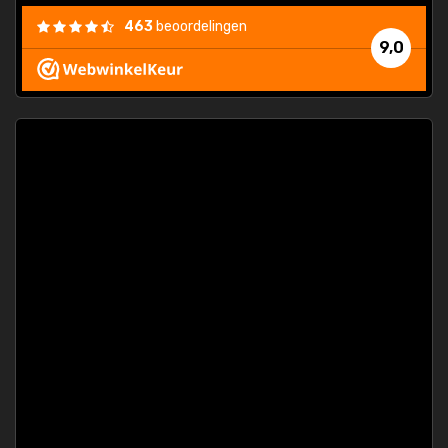
463
beoordelingen
9,0