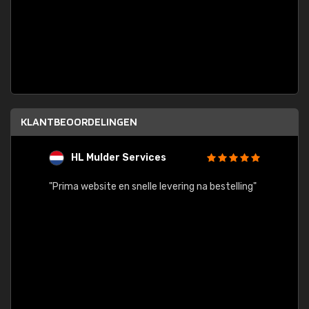
KLANTBEOORDELINGEN
HL Mulder Services
T
"
"Prima website en snelle levering na bestelling"
"Alles