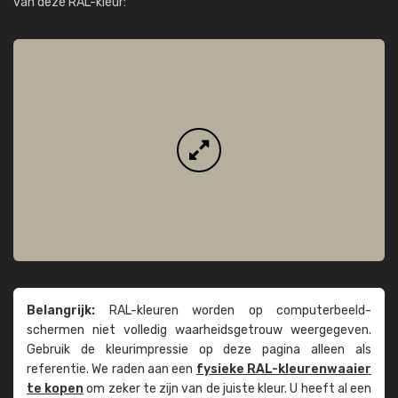
van deze RAL-kleur:
Belangrijk:
RAL-kleuren worden op computer­beeld­
schermen niet volledig waarheids­­getrouw weer­gegeven.
Gebruik de kleur­impressie op deze pagina alleen als
referentie. We raden aan een
fysieke RAL-kleuren­waaier
te kopen
om zeker te zijn van de juiste kleur. U heeft al een